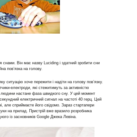
я снами. Він має назву Luciding і здатний зробити сни
на пов’язка на голову.
у ситуацію хоче пережити і надіти на голову пов’язку.
тчики-електроди, які стежитимуть за активністю
у людини настане фаза швидкого сну. У цей момент
секундний електричний сигнал на частоті 40 герц. Цей
ні, але сприймаєте його свідомо. Зараз стартапери
гуки на прилад. Пристрій вже вразило розробника
ного із засновників Google Джека Левіна.