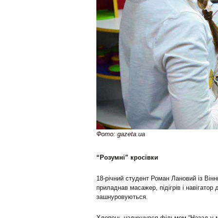
Фото: gazeta.ua
“Розумні” кросівки
18-річний студент Роман Лановий із Вінни
приладнав масажер, підігрів і навігатор 
зашнуровуються.
Хлопець надихнувся фільмом “Назад у ма