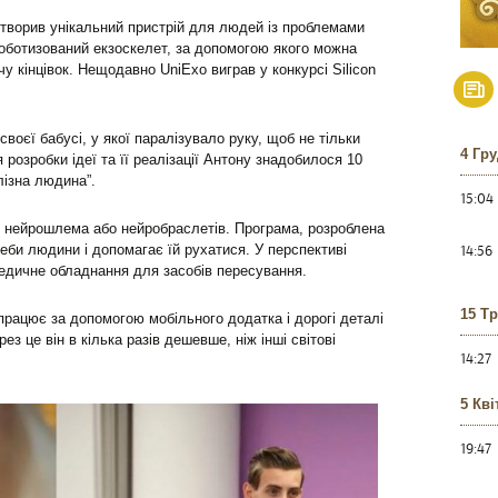
створив унікальний пристрій для людей із проблемами
роботизований екзоскелет, за допомогою якого можна
чу кінцівок. Нещодавно UniExo виграв у конкурсі Silicon
воєї бабусі, у якої паралізувало руку, щоб не тільки
4 Гр
я розробки ідеї та її реалізації Антону знадобилося 10
лізна людина”.
15:04
 нейрошлема або нейробраслетів. Програма, розроблена
14:56
еби людини і допомагає їй рухатися. У перспективі
едичне обладнання для засобів пересування.
15 Т
працює за допомогою мобільного додатка і дорогі деталі
ез це він в кілька разів дешевше, ніж інші світові
14:27
5 Кві
19:47