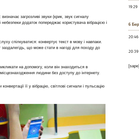
19:29
 визначає загрозливі звуки (крик, звук сигналу
азі небезпеки додаток попереджає користувача вібрацією і
6 Бе
20:46
уху спілкуватися: конвертує текст в мову і навпаки.
т заздалегідь, що може стати в нагоді для походу до
20:39
[sape
викликати на допомогу, коли він знаходиться в
ь місцезнаходження людини без доступу до інтернету.
конвертації її у вібрацію, світлові сигнали і пульсацію