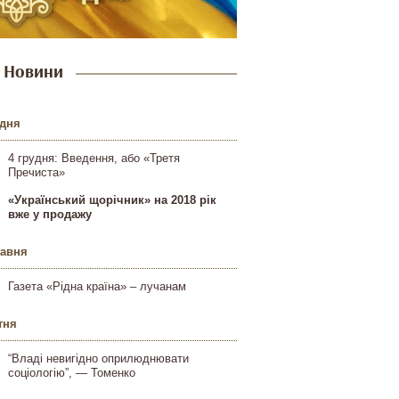
Новини
удня
4 грудня: Введення, або «Третя
Пречиста»
«Український щорічник» на 2018 рік
вже у продажу
равня
Газета «Рідна країна» – лучанам
тня
“Владі невигідно оприлюднювати
соціологію”, — Томенко