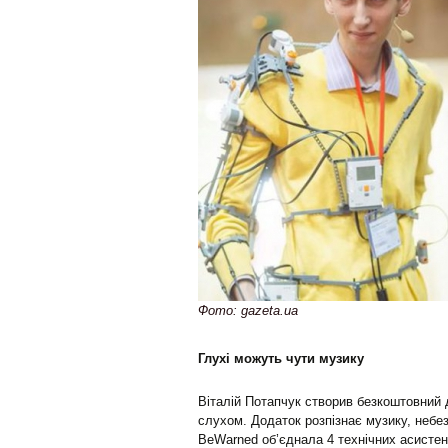
Фото: gazeta.ua
Глухі можуть чути музику
Віталій Потапчук створив безкоштовний
слухом. Додаток розпізнає музику, небе
BeWarned об’єднала 4 технічних асистент