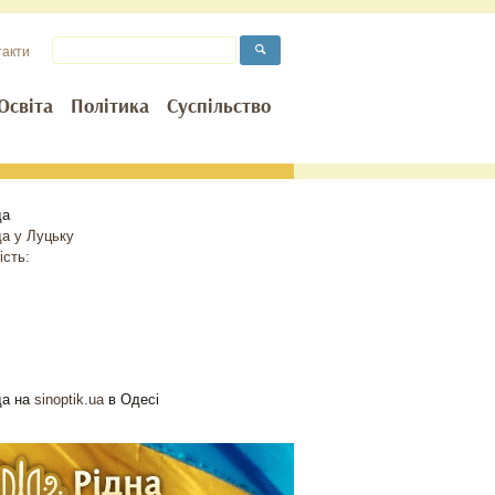
такти
Освіта
Політика
Суспільство
да
да у
Луцьку
ість:
да на
sinoptik.ua
в Одесі