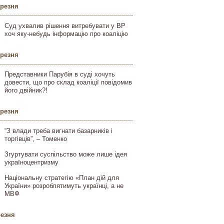
ерезня
Суд ухвалив рішення витребувати у ВР
хоч яку-небудь інформацію про коаліцію
ерезня
Представники Парубія в суді хочуть
довести, що про склад коаліції повідомив
його двійник?!
ерезня
“З влади треба вигнати базарників і
торгівців”, – Томенко
Згуртувати суспільство може лише ідея
україноцентризму
Національну стратегію «План дій для
України» розроблятимуть українці, а не
МВФ
резня