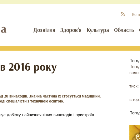
Кон
Дозвілля
Здоров’я
Культура
Область
Пого
в 2016 року
Пого
волог
тиск:
ад 20 винаходів. Значна частина їх стосується медицини.
вітер:
ді спеціалісти з технічною освітою.
Пого
ує добірку найвизначніших винаходів і пристроїв