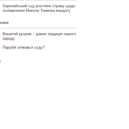
Європейський суд розгляне справу щодо
позбавлення Миколи Томенка мандату
резня
Вишитий рушник – давня традиція нашого
народу
Парубій злякався суду?
]