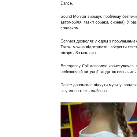
Dance.
Sound Monitor вирішує проблему безпеки:
автомобіля, гавкіт собаки, сирена). У р
спалахом.
Connect дозволяє людям з проблемами сл
Також можна підготувати і зберегти текс
лікаря або магазин.
Emergency Call дозволяє користувачеві 
небезпечній ситуації: додаток визначит
Dance допомагає відчути музику, завдяки 
візуального еквалайзера.