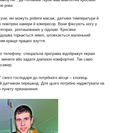
и роки.
уни, які можуть робити масаж, датчики температури й
і повітряні камери й компресор. Вони фіксують ногу у
ляторах, розташованих у підошві. Кросівки
підошва торкається землі, штовхається маленький
тим краще працює взуття.
го телефону: спеціальна програма відображує екрані
 змінити або задати діапазон комфортної. Так само
асажер.
и” свого господаря до потрібного місця – хлопець
й датчиком перешкод. Для цього потрібно надиктувати на
о пункту призначення.