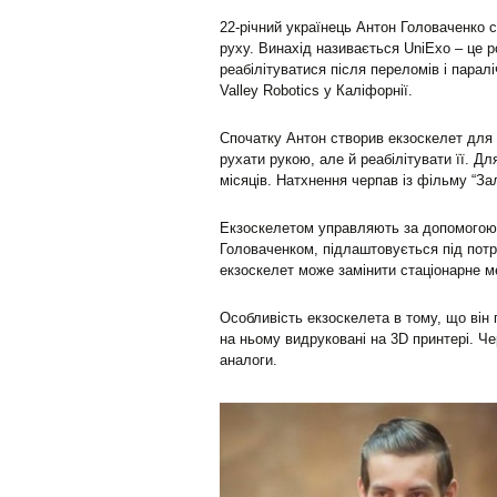
22-річний українець Антон Головаченко 
руху. Винахід називається UniExo – це 
реабілітуватися після переломів і паралі
Valley Robotics у Каліфорнії.
Спочатку Антон створив екзоскелет для с
рухати рукою, але й реабілітувати її. Дл
місяців. Натхнення черпав із фільму “За
Екзоскелетом управляють за допомогою
Головаченком, підлаштовується під потр
екзоскелет може замінити стаціонарне м
Особливість екзоскелета в тому, що він 
на ньому видруковані на 3D принтері. Чер
аналоги.