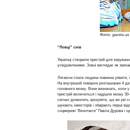
Фото: gazeta.ua
“Ловці” снів
Українці створили пристрій для керуванн
усвідомленими. Зовні виглядає як звичай
Лягаючи спати людина повинна уявити, як
На внутрішній поверхні розташовані 4 да
головного мозку. Вони визначать, коли 
пристрій включиться і надішле мозку 30-
сигнал дозволить зрозуміти, що ви уві с
шукають інвесторів і збирають перші від
соцмережі “Вконтакте” Павла Дурова і од