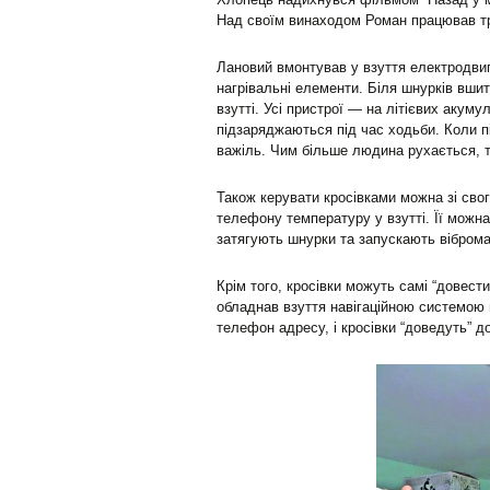
Над своїм винаходом Роман працював тр
Лановий вмонтував у взуття електродвиг
нагрівальні елементи. Біля шнурків вшит
взутті. Усі пристрої — на літієвих акуму
підзаряджаються під час ходьби. Коли 
важіль. Чим більше людина рухається, 
Також керувати кросівками можна зі сво
телефону температуру у взутті. Її можна
затягують шнурки та запускають вібром
Крім того, кросівки можуть самі “довест
обладнав взуття навігаційною системою 
телефон адресу, і кросівки “доведуть” д