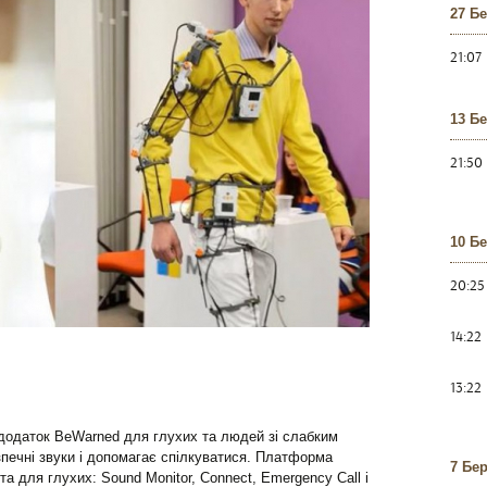
27 Б
21:07
13 Б
21:50
10 Б
20:25
14:22
13:22
 додаток BeWarned для глухих та людей зі слабким
зпечні звуки і допомагає спілкуватися. Платформа
7 Бе
а для глухих: Sound Monitor, Connect, Emergency Call і