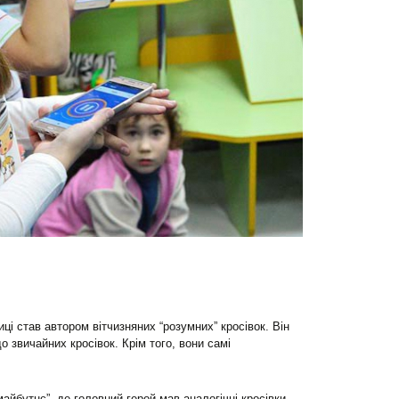
ці став автором вітчизняних “розумних” кросівок. Він
до звичайних кросівок. Крім того, вони самі
йбутнє”, де головний герой мав аналогічні кросівки.