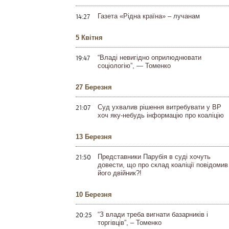
14:27
Газета «Рідна країна» – лучанам
5 Квітня
19:47
“Владі невигідно оприлюднювати
соціологію”, — Томенко
27 Березня
21:07
Суд ухвалив рішення витребувати у ВР
хоч яку-небудь інформацію про коаліцію
13 Березня
21:50
Представники Парубія в суді хочуть
довести, що про склад коаліції повідомив
його двійник?!
10 Березня
20:25
“З влади треба вигнати базарників і
торгівців”, – Томенко