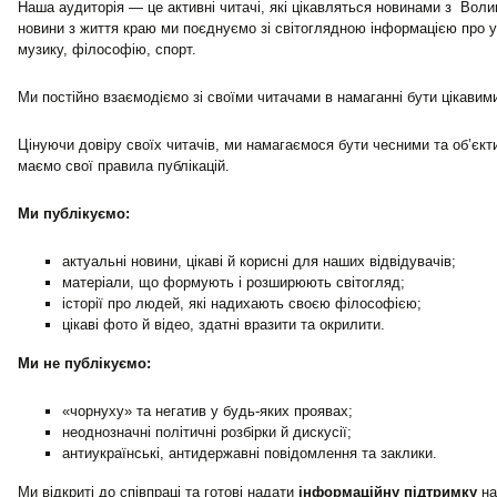
Наша аудиторія — це активні читачі, які цікавляться новинами з Волин
новини з життя краю ми поєднуємо зі світоглядною інформацією про ук
музику, філософію, спорт.
Ми постійно взаємодіємо зі своїми читачами в намаганні бути цікавим
Цінуючи довіру своїх читачів, ми намагаємося бути чесними та об’єк
маємо свої правила публікацій.
Ми публікуємо:
актуальні новини, цікаві й корисні для наших відвідувачів;
матеріали, що формують і розширюють світогляд;
історії про людей, які надихають своєю філософією;
цікаві фото й відео, здатні вразити та окрилити.
Ми не публікуємо:
«чорнуху» та негатив у будь-яких проявах;
неоднозначні політичні розбірки й дискусії;
антиукраїнські, антидержавні повідомлення та заклики.
Ми відкриті до співпраці та готові надати
інформаційну підтримку
на