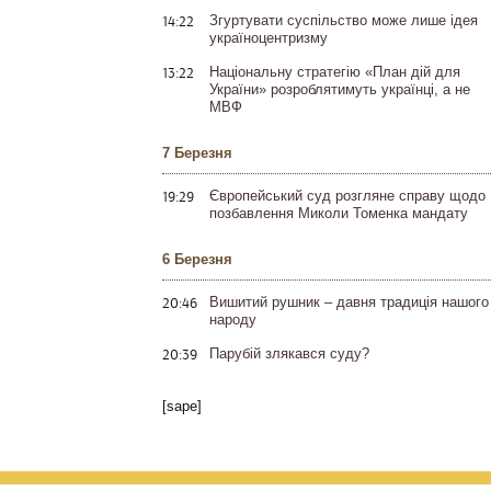
14:22
Згуртувати суспільство може лише ідея
україноцентризму
13:22
Національну стратегію «План дій для
України» розроблятимуть українці, а не
МВФ
7 Березня
19:29
Європейський суд розгляне справу щодо
позбавлення Миколи Томенка мандату
6 Березня
20:46
Вишитий рушник – давня традиція нашого
народу
20:39
Парубій злякався суду?
[sape]