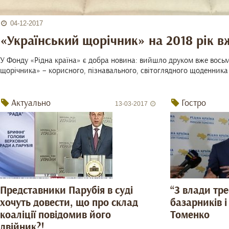
04-12-2017
«Український щорічник» на 2018 рік в
У Фонду «Рідна країна» є добра новина: вийшло друком вже восьм
щорічника» – корисного, пізнавального, світоглядного щоденника 
Актуально
Гостро
13-03-2017
Представники Парубія в суді
“З влади тр
хочуть довести, що про склад
базарників і 
коаліції повідомив його
Томенко
двійник?!