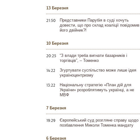
13 Березня
21:50
Представники Парубія в суді хочуть
довести, що про склад коаліції повідомив
його двійник?!
10 Березня
20:25
“З влади треба вигнати базарників і
торгівців”, – Томенко
14:22
Згуртувати суспільство може лише ідея
україноцентризму
13:22
Національну стратегію «План дій для
України» розроблятимуть українці, а не
МВФ
7 Березня
19:29
Європейський суд розгляне справу щодо
позбавлення Миколи Томенка мандату
6 Березня