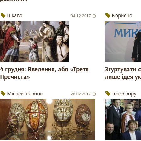
Цікаво
Корисно
04-12-2017
4 грудня: Введення, або «Третя
Згуртувати 
Пречиста»
лише ідея у
Місцеві новини
Точка зору
28-02-2017