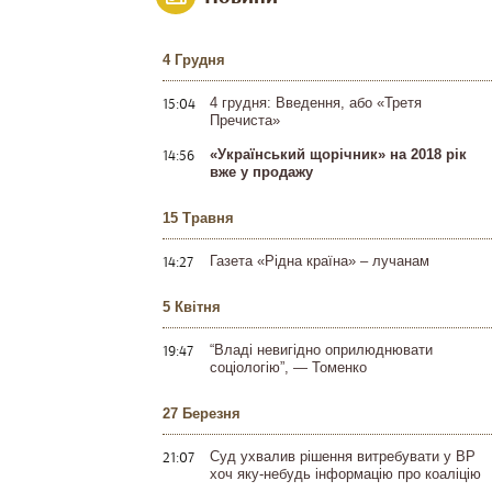
4 Грудня
15:04
4 грудня: Введення, або «Третя
Пречиста»
14:56
«Український щорічник» на 2018 рік
вже у продажу
15 Травня
14:27
Газета «Рідна країна» – лучанам
5 Квітня
19:47
“Владі невигідно оприлюднювати
соціологію”, — Томенко
27 Березня
21:07
Суд ухвалив рішення витребувати у ВР
хоч яку-небудь інформацію про коаліцію