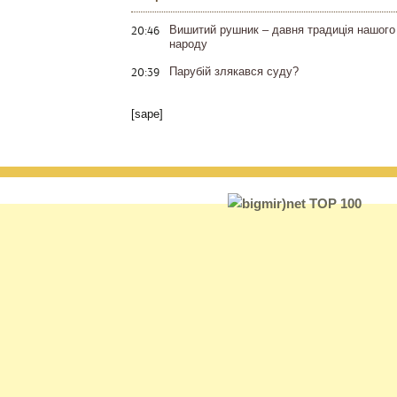
20:46
Вишитий рушник – давня традиція нашого
народу
20:39
Парубій злякався суду?
[sape]