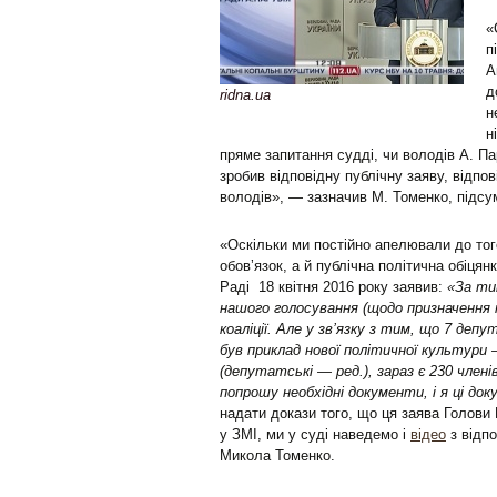
«
п
А
д
ridna.ua
н
н
пряме запитання судді, чи володів А. Па
зробив відповідну публічну заяву, відпо
володів», — зазначив М. Томенко, підсу
«Оскільки ми постійно апелювали до тог
обовʼязок, а й публічна політична обіцян
Раді 18 квітня 2016 року заявив:
«За ти
нашого голосування (щодо призначення н
коаліції. Але у зв’язку з тим, що 7 деп
був приклад нової політичної культури
(депутатські — ред.), зараз є 230 членів
попрошу необхідні документи, і я ці д
надати докази того, що ця заява Голови 
у ЗМІ, ми у суді наведемо і
відео
з відп
Микола Томенко.