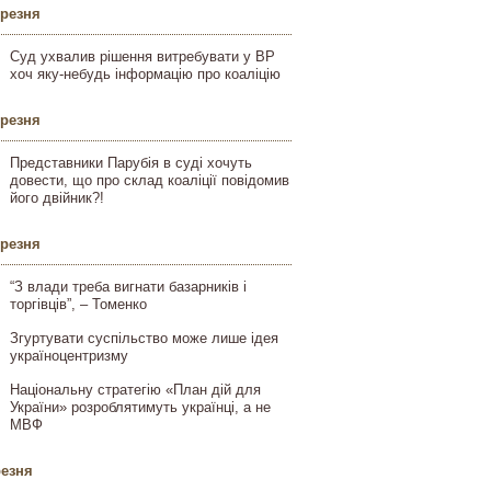
ерезня
Суд ухвалив рішення витребувати у ВР
хоч яку-небудь інформацію про коаліцію
ерезня
Представники Парубія в суді хочуть
довести, що про склад коаліції повідомив
його двійник?!
ерезня
“З влади треба вигнати базарників і
торгівців”, – Томенко
Згуртувати суспільство може лише ідея
україноцентризму
Національну стратегію «План дій для
України» розроблятимуть українці, а не
МВФ
резня