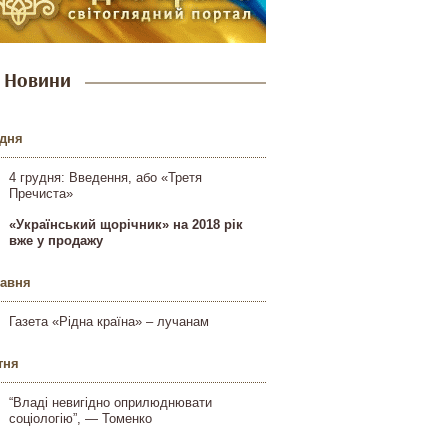
Новини
удня
4 грудня: Введення, або «Третя
Пречиста»
«Український щорічник» на 2018 рік
вже у продажу
равня
Газета «Рідна країна» – лучанам
тня
“Владі невигідно оприлюднювати
соціологію”, — Томенко