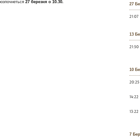
 розпочнеться
27 березня о 10.30.
27 Б
21:07
13 Б
21:50
10 Б
20:25
14:22
13:22
7 Бе