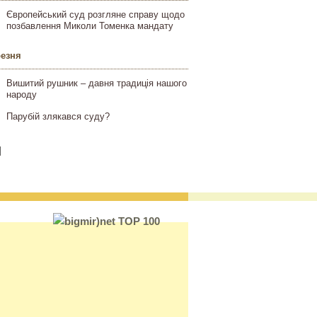
Європейський суд розгляне справу щодо
позбавлення Миколи Томенка мандату
резня
Вишитий рушник – давня традиція нашого
народу
Парубій злякався суду?
]