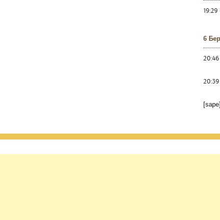
19:29
6 Бе
20:46
20:39
[sape