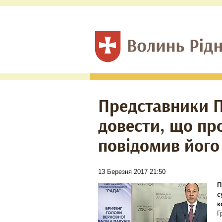
Представники Па
довести, що про
повідомив його
13 Березня 2017 21:50
П
с
к
Г