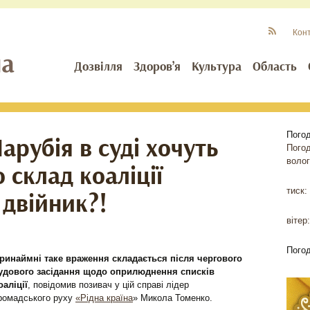
Кон
Дозвілля
Здоров’я
Культура
Область
Пого
рубія в суді хочуть
Пого
волог
 склад коаліції
тиск:
 двійник?!
вітер:
Пого
ринаймні таке враження складається після чергового
удового засідання щодо оприлюднення списків
оаліції
, повідомив позивач у цій справі лідер
ромадського руху
«Рідна країна
» Микола Томенко.