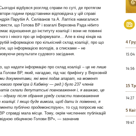
Сьогодні відбувся розгляд справи по суті, де протягом
івтори години представники відповідача у цій справі
ндрія Парубія А. Селіванов та А. Лаптієв намагалися
овести, що Голова ВР і взагалі Верховна Рада нібито
емає відношення до інституту коаліції і вони не повинні
ічого і нікого про це інформувати… Але в кінці кінців на
4 Гр
рубій інформацією про кількісний склад коаліції, про що
віли, що інформацією володів, а списками – не
15:04
мовуючи результати судового засідання.
о, що надати інформацію про склад коаліції – це не лише
14:56
ка Голови ВР, який, нагадаю, під час брифінгу у Верховній
ми документами, які мені подав апарат, на момент
ового прем’єра й Кабміну — ред.) було 237 членів
15 Т
утатів склали депутатські повноваження і, я вважаю, це
 — одразу після обрання уряду скласти повноваження
14:27
 коаліції. І якщо буде вимога, щоб дати їх поіменно, я
окументи публічно продемонструю»,
то суд попросив нас
5 Кві
ВР справді мала місце. Тому, окрім численних публікацій
овідною обіцянкою Голови ВР», — зазначив
19:47