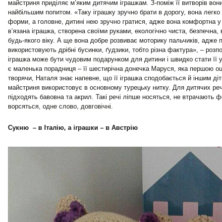
майстриня приділяє м’яким дитячим іграшкам. З-поміж її витворів вон
найбільшим попитом. «Таку іграшку зручно брати в дорогу, вона легко
форми, а головне, дитині нею зручно гратися, адже вона комфортна у 
в’язана іграшка, створена своїми руками, екологічно чиста, безпечна, 
будь-якого віку. А ще вона добре розвиває моторику пальчиків, адже п
використовують дрібні бусинки, ґудзики, тобто різна фактура», – розп
іграшка може бути чудовим подарунком для дитини і швидко стати її
є маленька порадниця – її шестирічна донечка Маруся, яка першою оц
творячи, Наталя знає напевне, що її іграшка сподобається й іншим діт
майстриня використовує в основному турецьку нитку. Для дитячих ре
підходять бавовна та акрил. Такі речі ліпше носяться, не втрачають ф
ворсяться, одне слово, довговічні.
Сукню – в Італію, а іграшки – в Австрію