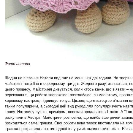
Фото автора
Щодня на в’язання Наталя виділяє не менш ніж дві години. На творіння
майстрині потрібно в середньому три дні. Жодного разу, зізнається, н
цього процесу. Майстриня дивується, коли хтось каже, що в’язати – ну
переконання, ця робота заспокоює, розслаблює, знімає втому, проганя
хорошому настрою, підвищує тонус. Цікаво, що мистецтво в’язання ще
таким популярним, а сьогодні цей вид рукоділля популяризують наві
класу. Наталину сукню, приміром, повезли продавати в Італію. А її ав
розкупили в Австрії. Майстриня розповіла, що найбільше речей замов
розходяться саме іграшки. Свої роботи вона також виставляла на ярма
іграшка прикрасила логотип однієї з луцьких «маленьких шкіл». В’язан