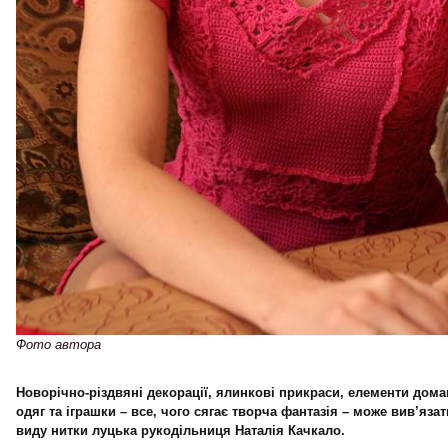
Фото автора
Новорічно-різдвяні декорації, ялинкові прикраси, елементи дома
одяг та іграшки – все, чого сягає творча фантазія – може вив’яза
виду нитки луцька рукодільниця Наталія Качкало.