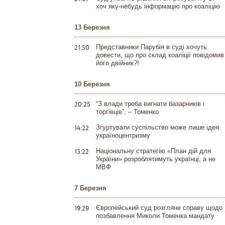
хоч яку-небудь інформацію про коаліцію
13 Березня
21:50
Представники Парубія в суді хочуть
довести, що про склад коаліції повідомив
його двійник?!
10 Березня
20:25
“З влади треба вигнати базарників і
торгівців”, – Томенко
14:22
Згуртувати суспільство може лише ідея
україноцентризму
13:22
Національну стратегію «План дій для
України» розроблятимуть українці, а не
МВФ
7 Березня
19:29
Європейський суд розгляне справу щодо
позбавлення Миколи Томенка мандату