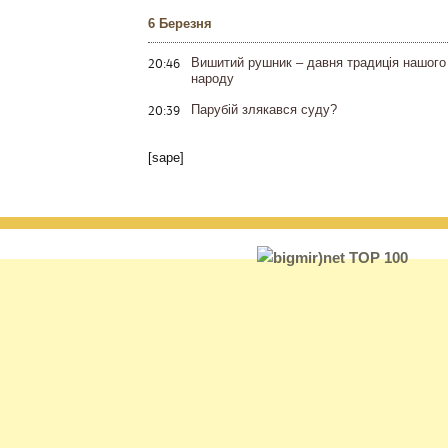
6 Березня
20:46
Вишитий рушник – давня традиція нашого
народу
20:39
Парубій злякався суду?
[sape]