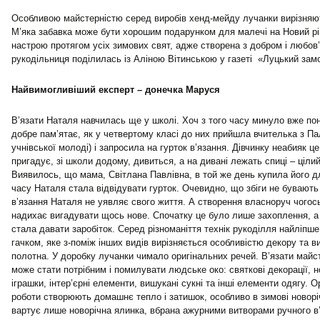
Особливою майстерністю серед виробів хенд-мейду лучанки вирізняють
М’яка забавка може бути хорошим подарунком для малечі на Новий рі
настрою протягом усіх зимових свят, адже створена з добром і любов
рукодільниця поділилась із Аліною Вітинською у газеті «Луцький зам
Найвимогливіший експерт – донечка Маруся
В’язати Наталя навчилась ще у школі. Хоч з того часу минуло вже пон
добре пам’ятає, як у четвертому класі до них прийшла вчителька з Пал
учнівської молоді) і запросила на гурток в’язання. Дівчинку неабияк ц
пригадує, зі школи додому, дивиться, а на дивані лежать спиці – цілий
Виявилось, що мама, Світлана Павлівна, в той же день купила його дл
часу Наталя стала відвідувати гурток. Очевидно, що збіги не бувають
в’язання Наталя не уявляє свого життя. А створення власноруч чогос
надихає вигадувати щось нове. Спочатку це було лише захоплення, 
стала давати заробіток. Серед різноманіття технік рукоділля найліпш
гачком, яке з-поміж інших видів вирізняється особливістю декору та в
полотна. У доробку лучанки чимало оригінальних речей. В’язати майс
може стати потрібним і помилувати людське око: святкові декорації, н
іграшки, інтер’єрні елементи, вишукані сукні та інші елементи одягу. О
роботи створюють домашнє тепло і затишок, особливо в зимові новоріч
вартує лише новорічна ялинка, вбрана ажурними витворами ручного в