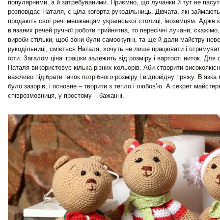
популярними, а й затребуваними. Приємно, що лучанки й тут не пасуть
розповідає Наталя, є ціла когорта рукодільниць. Дівчата, які займаю
продають свої речі мешканцям української столиці, іноземцям. Адже 
в’язаних речей ручної роботи прийнятна, то пересічні лучани, скажімо,
вироби стільки, щоб вони були самоокупні, та ще й дали майстру неве
рукодільниці, сміється Наталя, хочуть не лише працювати і отримуват
їсти. Загалом ціна іграшки залежить від розміру і вартості ниток. Для 
Наталя використовує кілька різних кольорів. Аби створити високоякісн
важливо підібрати гачок потрібного розміру і відповідну пряжу. В’язк
було зазорів, і основне – творити з тепло і любов’ю. А секрет майстер
співрозмовниця, у простому – бажанні.