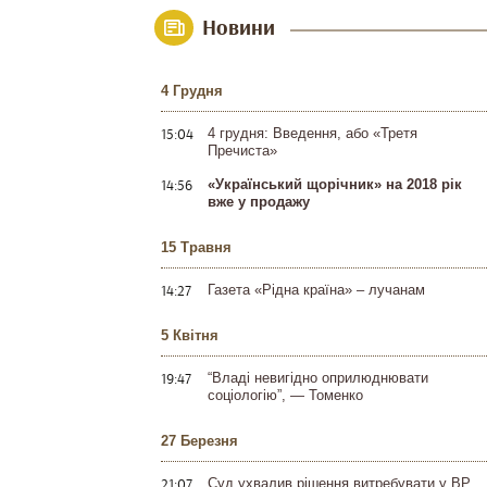
Новини
4 Грудня
15:04
4 грудня: Введення, або «Третя
Пречиста»
14:56
«Український щорічник» на 2018 рік
вже у продажу
15 Травня
14:27
Газета «Рідна країна» – лучанам
5 Квітня
19:47
“Владі невигідно оприлюднювати
соціологію”, — Томенко
27 Березня
21:07
Суд ухвалив рішення витребувати у ВР