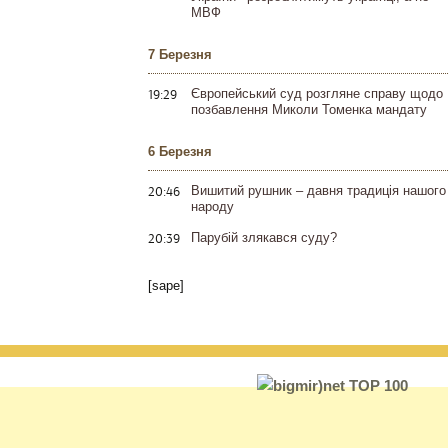
МВФ
7 Березня
19:29
Європейський суд розгляне справу щодо
позбавлення Миколи Томенка мандату
6 Березня
20:46
Вишитий рушник – давня традиція нашого
народу
20:39
Парубій злякався суду?
[sape]