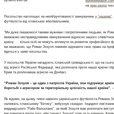
dynamo.kiev.ua
eurointegration.co
на
прес-релізі
пос
Посольство наголошує на необґрунтованості звинувачень у
“нацизмі”
,
футболіста від іспанських вболівальників.
“Ми дуже пишаємося такими мужніми і патріотичними людьми, як Рома
вважаємо несправедливими звинувачення відносно нашого співвітчиз
країну … кілька осіб не можуть вплинути на розвиток професійного фу
ми вважаємо, що Роман Зозуля повинен відновити своє право на профе
йдеться у заяві посольства.
У посольстві України нагадують іспанській громадськості, що на сьог
від агресії Російської Федерації, яка розпочала проти нашої країни гі
Крим та розпочавши агресію на Донбасі.
“Роман Зозуля – це один з патріотів України, яки підтримує армі
боротьбі з агресором за територіальну цілісність нашої країни”
, 
Як відомо, на цьому тижні навколо українського футболіста Романа Зо
належать іспанському “Бетису”, вибухнув скандал. Інцидент повʼязан
мадридського “Райо Вальєкано”, за який Зозуля мав розпочати виступ
висловилися проти того, аби “нацист Зозуля” грав за їх команду. Кер