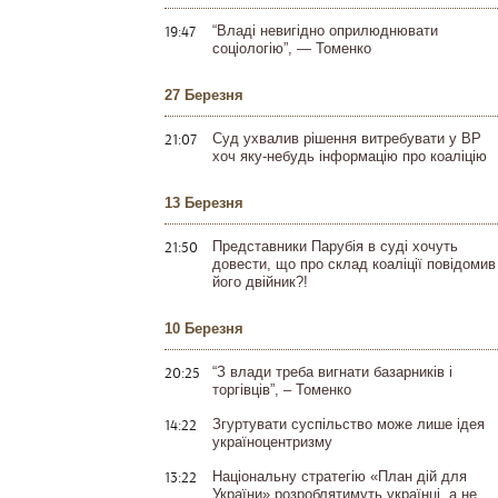
19:47
“Владі невигідно оприлюднювати
соціологію”, — Томенко
27 Березня
21:07
Суд ухвалив рішення витребувати у ВР
хоч яку-небудь інформацію про коаліцію
13 Березня
21:50
Представники Парубія в суді хочуть
довести, що про склад коаліції повідомив
його двійник?!
10 Березня
20:25
“З влади треба вигнати базарників і
торгівців”, – Томенко
14:22
Згуртувати суспільство може лише ідея
україноцентризму
13:22
Національну стратегію «План дій для
України» розроблятимуть українці, а не