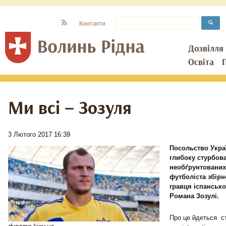
Контакти
Дозвілля
Освіта
Ми всі – Зозуля
3 Лютого 2017 16:39
Посольство Украї
глибоку стурбова
необґрунтованих
футболіста збірн
гравця іспансько
Романа Зозулі.
Про це йдеться с