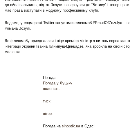
до вболівальників, відтак Зозуля повернувся до “Бетису” і тепер прот
має права виступати в жодному професійному клубі.
Додамо, у соцмережі Twitter запустили флешмоб #ProudOfZozulya – н
Романа Зозулі.
До флешмобу приєдналася і віце-премʼєр міністр з питань євроатлант
інтеграції України Іванна Климпуш-Цинцадзе, яка зробила на своїй сто
малюнка.
Погода
Погода у
Луцьку
вологість:
тиск:
вітер:
Погода на
sinoptik.ua
в Одесі