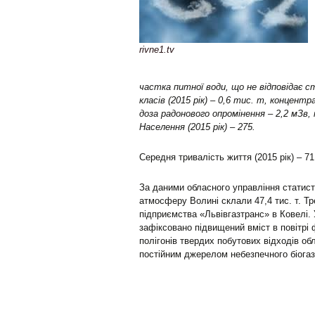
rivne1.tv
частка питної води, що не відповідає ста
класів (2015 рік) – 0,6 тис. т, концентр
доза радонового опромінення – 2,2 мЗв,
Населення (2015 рік) – 275.
Середня тривалість життя (2015 рік) – 71
За даними обласного управління статист
атмосферу Волині склали 47,4 тис. т. Т
підприємства «Львівгазтранс» в Ковелі. 
зафіксовано підвищений вміст в повітрі 
полігонів твердих побутових відходів об
постійним джерелом небезпечного біогазу