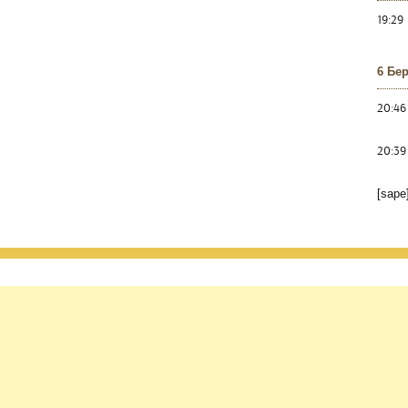
19:29
6 Бе
20:46
20:39
[sape