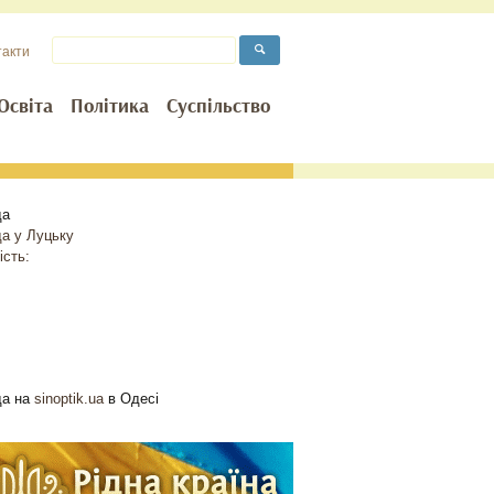
такти
Освіта
Політика
Суспільство
да
да у
Луцьку
ість:
да на
sinoptik.ua
в Одесі