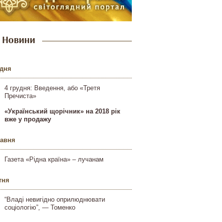
Новини
удня
4 грудня: Введення, або «Третя
Пречиста»
«Український щорічник» на 2018 рік
вже у продажу
равня
Газета «Рідна країна» – лучанам
тня
“Владі невигідно оприлюднювати
соціологію”, — Томенко