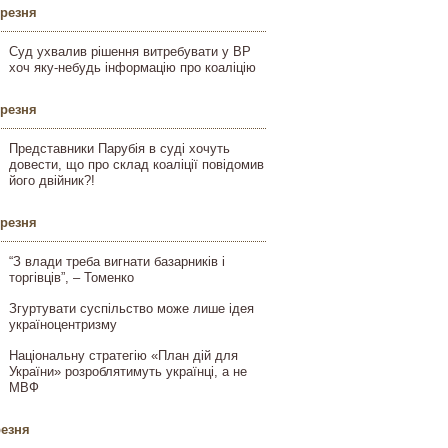
ерезня
Суд ухвалив рішення витребувати у ВР
хоч яку-небудь інформацію про коаліцію
ерезня
Представники Парубія в суді хочуть
довести, що про склад коаліції повідомив
його двійник?!
ерезня
“З влади треба вигнати базарників і
торгівців”, – Томенко
Згуртувати суспільство може лише ідея
україноцентризму
Національну стратегію «План дій для
України» розроблятимуть українці, а не
МВФ
резня