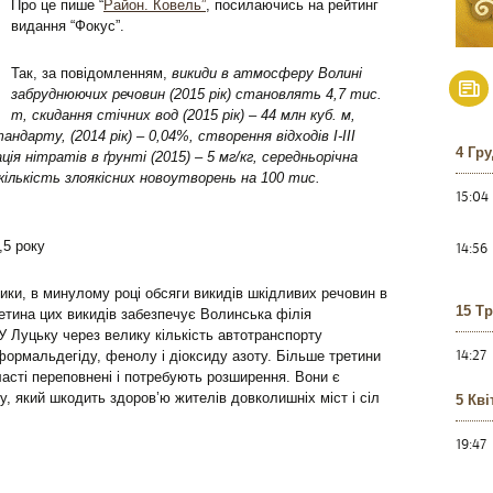
Про це пише “
Район. Ковель”
, посилаючись на рейтинг
видання “Фокус”.
Так, за повідомленням,
викиди в атмосферу Волині
забруднюючих речовин (2015 рік) становлять 4,7 тис.
т, скидання стічних вод (2015 рік) – 44 млн куб. м,
ндарту, (2014 рік) – 0,04%, створення відходів I-III
4 Гр
ація нітратів в ґрунті (2015) – 5 мг/кг, середньорічна
 кількість злоякісних новоутворень на 100 тис.
15:04
,5 року
14:56
ики, в минулому році обсяги викидів шкідливих речовин в
15 Т
ретина цих викидів забезпечує Волинська філія
У Луцьку через велику кількість автотранспорту
14:27
формальдегіду, фенолу і діоксиду азоту. Більше третини
ласті переповнені і потребують розширення. Вони є
, який шкодить здоров’ю жителів довколишніх міст і сіл
5 Кві
19:47