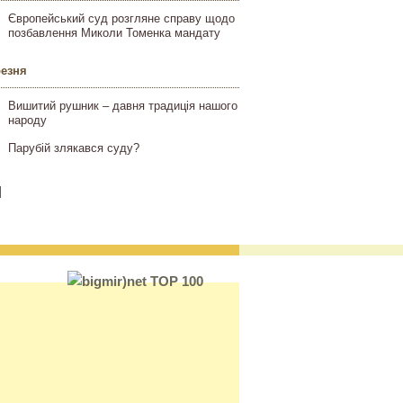
Європейський суд розгляне справу щодо
позбавлення Миколи Томенка мандату
резня
Вишитий рушник – давня традиція нашого
народу
Парубій злякався суду?
]