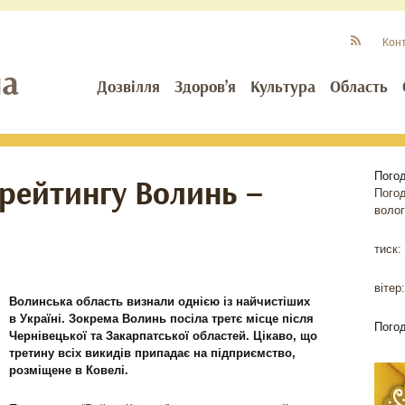
Кон
Дозвілля
Здоров’я
Культура
Область
Пого
 рейтингу Волинь –
Пого
волог
тиск:
вітер:
Волинська область визнали однією із найчистіших
в Україні. Зокрема Волинь посіла третє місце після
Пого
Чернівецької та Закарпатської областей. Цікаво, що
третину всіх викидів припадає на підприємство,
розміщене в Ковелі.