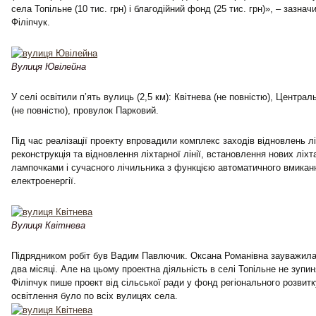
села Топільне (10 тис. грн) і благодійний фонд (25 тис. грн)», – зазна
Філіпчук.
Вулиця Ювілейна
У селі освітили п’ять вулиць (2,5 км): Квітнева (не повністю), Центр
(не повністю), провулок Парковий.
Під час реалізації проекту впровадили комплекс заходів відновлень лі
реконструкція та відновлення ліхтарної лінії, встановлення нових ліхт
лампочками і сучасного лічильника з функцією автоматичного вмикан
електроенергії.
Вулиця Квітнева
Підрядником робіт був Вадим Павлючик. Оксана Романівна зауважил
два місяці. Але на цьому проектна діяльність в селі Топільне не зупи
Філіпчук пише проект від сільської ради у фонд регіонального розвитк
освітлення було по всіх вулицях села.