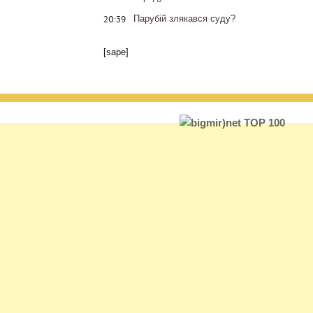
20:39
Парубій злякався суду?
[sape]