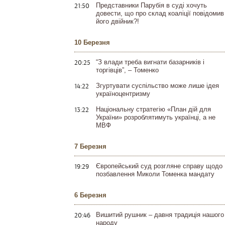
21:50
Представники Парубія в суді хочуть
довести, що про склад коаліції повідомив
його двійник?!
10 Березня
20:25
“З влади треба вигнати базарників і
торгівців”, – Томенко
14:22
Згуртувати суспільство може лише ідея
україноцентризму
13:22
Національну стратегію «План дій для
України» розроблятимуть українці, а не
МВФ
7 Березня
19:29
Європейський суд розгляне справу щодо
позбавлення Миколи Томенка мандату
6 Березня
20:46
Вишитий рушник – давня традиція нашого
народу