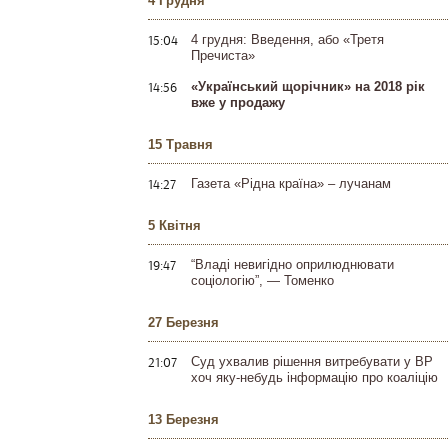
4 Грудня
15:04
4 грудня: Введення, або «Третя
Пречиста»
14:56
«Український щорічник» на 2018 рік
вже у продажу
15 Травня
14:27
Газета «Рідна країна» – лучанам
5 Квітня
19:47
“Владі невигідно оприлюднювати
соціологію”, — Томенко
27 Березня
21:07
Суд ухвалив рішення витребувати у ВР
хоч яку-небудь інформацію про коаліцію
13 Березня