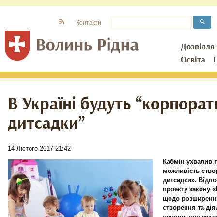
Контакти
Дозвілля
Освіта
В Україні будуть “корпорат
дитсадки”
14 Лютого 2017 21:42
Кабмін ухвалив п
можливість ство
дитсадки». Відп
проекту закону «
щодо розширенн
створення та ді
навчальних закл