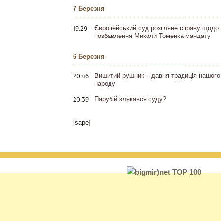
7 Березня
19:29
Європейський суд розгляне справу щодо
позбавлення Миколи Томенка мандату
6 Березня
20:46
Вишитий рушник – давня традиція нашого
народу
20:39
Парубій злякався суду?
[sape]