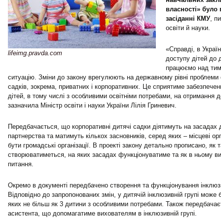
власності» було 
засіданні КМУ
, п
освіти й науки.
«Справді, в Украї
lifeimg.pravda.com
доступу дітей до 
працюємо над тим
ситуацію. Зміни до закону врегулюють на державному рівні проблеми
садків, зокрема, приватних і корпоративних. Це сприятиме забезпечен
дітей, в тому числі з особливими освітніми потребами, на отримання д
зазначила Міністр освіти і науки України Лілія Гриневич.
Передбачається, що корпоративні дитячі садки діятимуть на засадах
партнерства та матимуть кількох засновників, серед яких – місцеві о
бути громадські організації. В проекті закону детально прописано, як 
створюватиметься, на яких засадах функціонуватиме та як в ньому в
питання.
Окремо в документі передбачено створення та функціонування інклюз
Відповідно до запропонованих змін, у дитячій інклюзивній групі може 
яких не більш як 3 дитини з особливими потребами. Також передбача
асистента, що допомагатиме вихователям в інклюзивній групі.