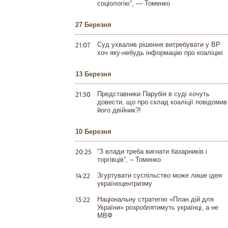
соціологію”, — Томенко
27 Березня
21:07
Суд ухвалив рішення витребувати у ВР
хоч яку-небудь інформацію про коаліцію
13 Березня
21:50
Представники Парубія в суді хочуть
довести, що про склад коаліції повідомив
його двійник?!
10 Березня
20:25
“З влади треба вигнати базарників і
торгівців”, – Томенко
14:22
Згуртувати суспільство може лише ідея
україноцентризму
13:22
Національну стратегію «План дій для
України» розроблятимуть українці, а не
МВФ