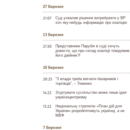
27 Березня
21:07
Суд ухвалив рішення витребувати у ВР
хоч яку-небудь інформацію про коаліцію
13 Березня
21:50
Представники Парубія в суді хочуть
довести, що про склад коаліції повідомив
його двійник?!
10 Березня
20:25
“З влади треба вигнати базарників і
торгівців”, – Томенко
14:22
Згуртувати суспільство може лише ідея
україноцентризму
13:22
Національну стратегію «План дій для
України» розроблятимуть українці, а не
МВФ
7 Березня