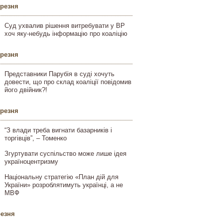
ерезня
Суд ухвалив рішення витребувати у ВР
хоч яку-небудь інформацію про коаліцію
ерезня
Представники Парубія в суді хочуть
довести, що про склад коаліції повідомив
його двійник?!
ерезня
“З влади треба вигнати базарників і
торгівців”, – Томенко
Згуртувати суспільство може лише ідея
україноцентризму
Національну стратегію «План дій для
України» розроблятимуть українці, а не
МВФ
резня