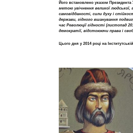
Його встановлено указом Президента 
метою увічнення великої людської, г
самовідданості, сили духу і стійкос
держави, гідного вшанування подвиг
час
Революції гідності
(листопад 20
демократії, відстоюючи права і сво
Цього дня у 2014 році на Інститутські