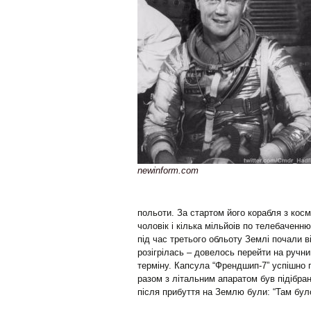
newinform.com
польоти. За стартом його корабля з кос
чоловік і кілька мільйоів по телебаченн
під час третього обльоту Землі почали 
розігрілась – довелось перейти на ручн
терміну. Капсула “Френдшип-7” успішно 
разом з літальним апаратом був підібра
після прибуття на Землю були: “Там бул