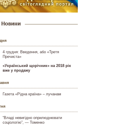
Новини
удня
4 грудня: Введення, або «Третя
Пречиста»
«Український щорічник» на 2018 рік
вже у продажу
равня
Газета «Рідна країна» – лучанам
тня
“Владі невигідно оприлюднювати
соціологію”, — Томенко