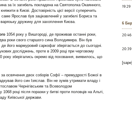
вина за їх загибель покладена на Святополка Окаянного,
19:29
княжити в Києві. Достовірність цієї версії суперечить
ю саме Ярослав був зацікавлений у загибелі Бориса та
ну варязьку дружину для захоплення Києва.
6 Бе
ого
1054 року у Вишгороді, де проживав останні роки,
20:46
 два роки свого старшого сина Володимира. Він був
, де його мармуровий саркофаг зберігається до сьогодні.
20:39
аукових досліджень, проте в 2009 році при черговому
40 року зберігались окремо від поховання, виявилось, що
[sape
за освячення двох соборів Софії – премудрості Божої в
адкував його син Ізяслав. Він не зумів утримати владу і
вятославом Чернігівським та Всеволодом
 1068 році після поразки у битві проти половців на Альті,
паду Київської держави.