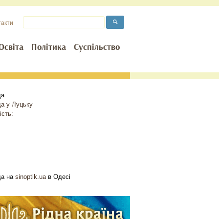
такти
Освіта
Політика
Суспільство
да
да у
Луцьку
ість:
да на
sinoptik.ua
в Одесі