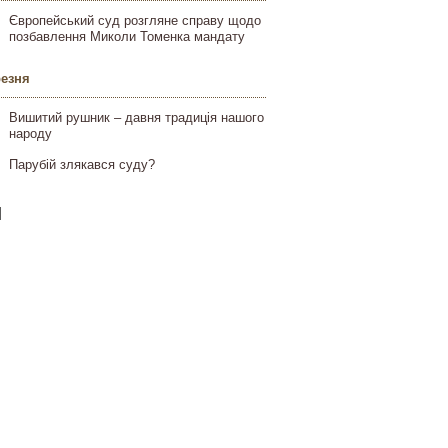
Європейський суд розгляне справу щодо
позбавлення Миколи Томенка мандату
резня
Вишитий рушник – давня традиція нашого
народу
Парубій злякався суду?
]