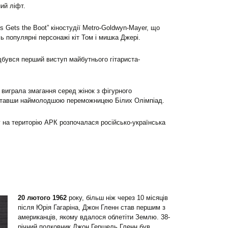
ий ліфт.
 Gets the Boot” кіностудії Metro-Goldwyn-Mayer, що
 популярні персонажі кіт Том і мишка Джері.
ідбувся перший виступ майбутнього гітариста-
 виграла змагання серед жінок з фігурного
, ставши наймолодшою переможницею Білих Олімпіад.
 на територію АРК розпочалася російсько-українська
20 лютого 1962
року, більш ніж через 10 місяців
після Юрія Гагаріна, Джон Гленн став першим з
американців, якому вдалося облетіти Землю. 38-
річний полковник Джон Гершель Гленн був