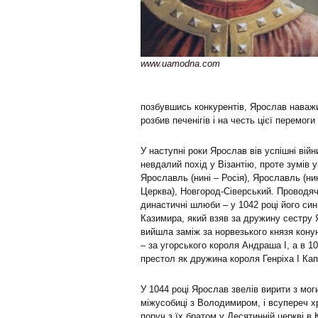
www.uamodna.com
позбувшись конкурентів, Ярослав наважи
розбив печенігів і на честь цієї перемог
У наступні роки Ярослав вів успішні вій
невдалий похід у Візантію, проте зумів 
Ярославль (нині – Росія), Ярославль (ни
Церква), Новгород-Сіверський. Проводяч
династичні шлюби – у 1042 році його син
Казимира, який взяв за дружину сестру
вийшла заміж за норвезького князя кону
– за угорського короля Андраша I, а в 
престол як дружина короля Генріха I Кап
У 1044 році Ярослав звелів вирити з мог
міжусобиці з Володимиром, і всупереч хр
поруч з їх братом у Десятинній церкві в