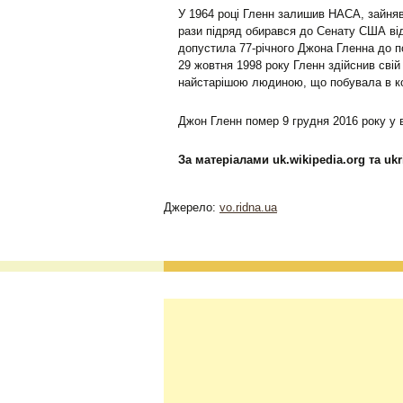
У 1964 році Гленн залишив НАСА, зайняв
рази підряд обирався до Сенату США від
допустила 77-річного Джона Гленна до по
29 жовтня 1998 року Гленн здійснив свій 
найстарішою людиною, що побувала в к
Джон Гленн помер 9 грудня 2016 року у ві
За матеріалами uk.wikipedia.org та ukr
Джерело:
vo.ridna.ua