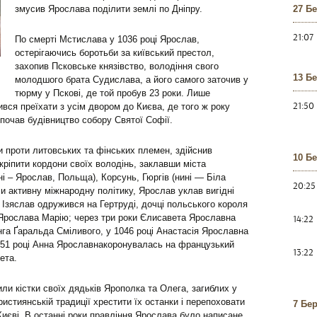
змусив Ярослава поділити землі по Дніпру.
27 Б
21:07
По смерті Мстислава у 1036 році Ярослав,
остерігаючись боротьби за київський престол,
захопив Псковське князівство, володіння свого
13 Б
молодшого брата Судислава, а його самого заточив у
тюрму у Пскові, де той пробув 23 роки. Лише
21:50
вся преїхати з усім двором до Києва, де того ж року
и почав будівництво собору Святої Софії.
ни проти литовських та фінських племен, здійснив
10 Б
укріпити кордони своїх володінь, заклавши міста
ні – Ярослав, Польща), Корсунь, Гюргів (нині — Біла
20:25
и активну міжнародну політику, Ярослав уклав вигідні
 Ізяслав одружився на Гертруді, дочці польського короля
 Ярослава Марію; через три роки Єлисавета Ярославна
14:22
нга Ґаральда Сміливого, у 1046 році Анастасія Ярославна
1051 році Анна Ярославнакоронувалась на французький
13:22
ета.
или кістки своїх дядьків Ярополка та Олега, загиблих у
истиянській традиції хрестити їх останки і перепоховати
7 Бе
 Києві. В останні роки правління Ярослава було написане