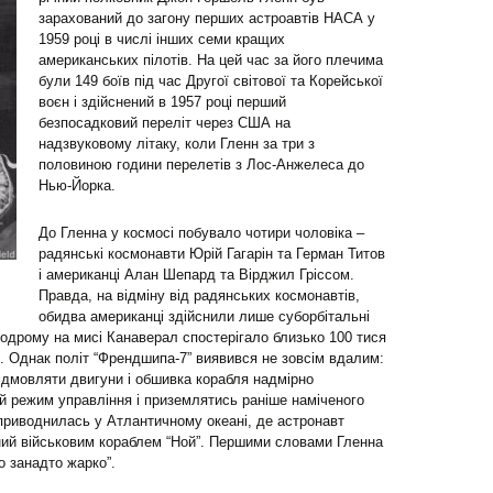
зарахований до загону перших астроавтів НАСА у
1959 році в числі інших семи кращих
американських пілотів. На цей час за його плечима
були 149 боїв під час Другої світової та Корейської
воєн і здійснений в 1957 році перший
безпосадковий переліт через США на
надзвуковому літаку, коли Гленн за три з
половиною години перелетів з Лос-Анжелеса до
Нью-Йорка.
До Гленна у космосі побувало чотири чоловіка –
радянські космонавти Юрій Гагарін та Герман Титов
і американці Алан Шепард та Вірджил Гріссом.
Правда, на відміну від радянських космонавтів,
обидва американці здійснили лише суборбітальні
модрому на мисі Канаверал спостерігало близько 100 тися
ю. Однак політ “Френдшипа-7” виявився не зовсім вдалим:
відмовляти двигуни і обшивка корабля надмірно
ий режим управління і приземлятись раніше наміченого
приводнилась у Атлантичному океані, де астронавт
ний військовим кораблем “Ной”. Першими словами Гленна
о занадто жарко”.