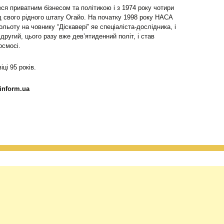
ся приватним бізнесом та політикою і з 1974 року чотири
 свого рідного штату Огайо. На початку 1998 року НАСА
льоту на човнику “Діскавері” яе спеціаліста-дослідника, і
другий, цього разу вже дев’ятиденний політ, і став
осмосі.
ці 95 років.
inform.ua