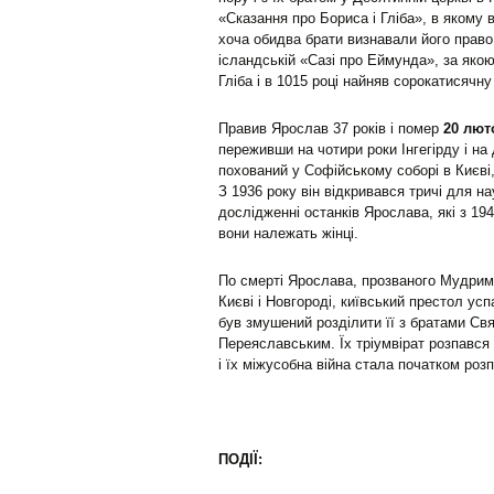
«Сказання про Бориса і Гліба», в якому 
хоча обидва брати визнавали його право 
ісландській «Сазі про Еймунда», за яко
Гліба і в 1015 році найняв сорокатисяч
Правив Ярослав 37 років і помер
20 лют
переживши на чотири роки Інгегірду і на
похований у Софійському соборі в Києві
З 1936 року він відкривався тричі для н
дослідженні останків Ярослава, які з 19
вони належать жінці.
По смерті Ярослава, прозваного Мудрим 
Києві і Новгороді, київський престол усп
був змушений розділити її з братами С
Переяславським. Їх тріумвірат розпався у
і їх міжусобна війна стала початком роз
ПОДІЇ: