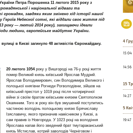
України Петра Порошенка 11 лютого 2015 року
з
ромадянської і національної відваги та
ті громадян, завдяки яким змінено хід історії нашої
у
Героїв Небесної сотні
, які віддали своє життя під
13 року
— лютий 2014 року), захищаючи ідеали
боди людини, європейське майбутнє України
.
4 Гр
й вулиці в Києві загинуло 48 активістів Євромайдану.
15:04
14:56
20 лютого 1054
року у Вишгороді на 76-у році життя
помер Великий князь київський Ярослав Мудрий.
Ярослав Володимирович, син Володимира Великого і
15 Т
полоцької княгівни Рогнеди Рогволодівни, зійшов на
київський престол у 1019 році після чотирирічної
14:27
війни зі своїм братом київським князем Святополком
Окаянним. Того ж року він був змушений поступитись
5 Кві
частиною володінь полоцькому князю Брячиславу
Ізяславичу, якого призначив намісником у Києві, а
19:47
сам правив із Новгорода. У 1023 році на володіння
Ярослава напав його зведений брат тмутараканський
князь Мстислав, котрий заволодів Черніговом і