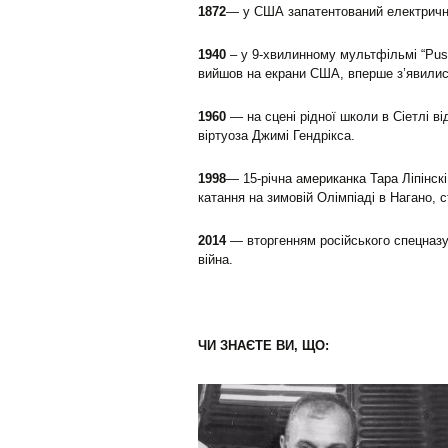
1872
— у США запатентований електричн
1940
– у 9-хвилинному мультфільмі “Puss
вийшов на екрани США, вперше з’явились
1960
— на сцені рідної школи в Сіетлі в
віртуоза Джимі Гендрікса.
1998
— 15-річна американка Тара Ліпінскі
катання на зимовій Олімпіаді в Нагано
2014
— вторгенням російського спецназу
війна.
ЧИ ЗНАЄТЕ ВИ, ЩО: