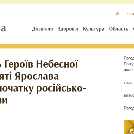
Кон
Дозвілля
Здоров’я
Культура
Область
Пого
 Героїв Небесної
Пого
волог
’яті Ярослава
тиск:
початку російсько-
ни
вітер:
Пого