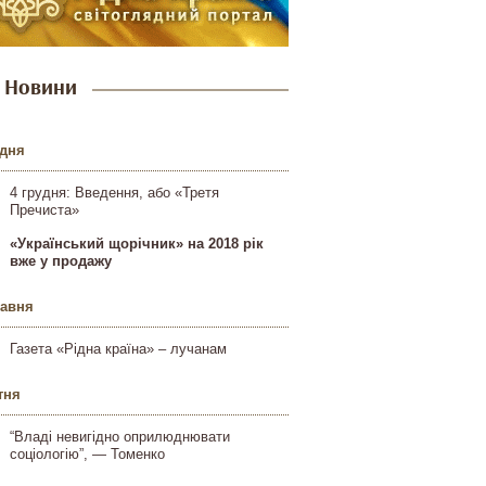
Новини
удня
4 грудня: Введення, або «Третя
Пречиста»
«Український щорічник» на 2018 рік
вже у продажу
равня
Газета «Рідна країна» – лучанам
тня
“Владі невигідно оприлюднювати
соціологію”, — Томенко