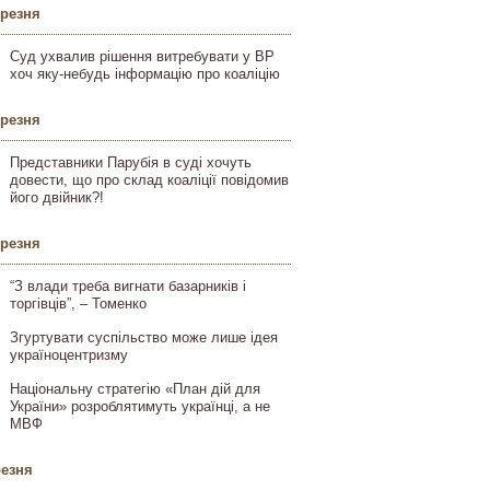
ерезня
Суд ухвалив рішення витребувати у ВР
хоч яку-небудь інформацію про коаліцію
ерезня
Представники Парубія в суді хочуть
довести, що про склад коаліції повідомив
його двійник?!
ерезня
“З влади треба вигнати базарників і
торгівців”, – Томенко
Згуртувати суспільство може лише ідея
україноцентризму
Національну стратегію «План дій для
України» розроблятимуть українці, а не
МВФ
резня