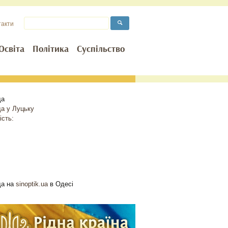
такти
Освіта
Політика
Суспільство
да
да у
Луцьку
ість:
да на
sinoptik.ua
в Одесі