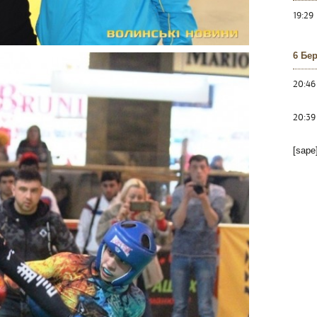
19:29
6 Бе
20:46
20:39
[sape