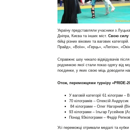
Україну представляли учасники з Луцька
Дніпра, Києва та інших міст.
Свою силу 
бійці різних вікових та вагових категорі
Прайд», «Воїн», «Герць», «Легіон», «Окі
Справжнє шоу чекало відвідувачів після
родзинкою якої стали показ одягу від м
поєдинки, у яких свою міць доводили на
Отож, переможцями турніру «PRIDE-201
У ваговій категорії 61 кілограм – 
70 кілограмів – Олексій Андрусик 
84 кілограми – Олег Нагорний (Ві
93 кілограми – Ільгар Гусейнов (А
Понад 93кілограми – Федір Репков
Усі переможці отримали медалі та кубки 