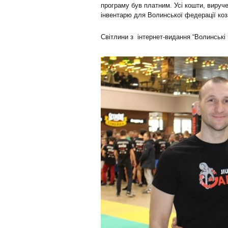
програму був платним. Усі кошти, вируче
інвентарю для Волинської федерації ко
Світлини з інтернет-видання “Волинські 