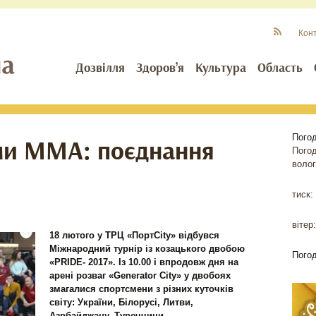
Кон
Дозвілля
Здоров’я
Культура
Область
Пого
ами ММА: поєднання
Пого
волог
тиск:
вітер:
18 лютого у ТРЦ «ПортCity» відбувся
Міжнародний турнір із козацького двобою
Пого
«PRIDE- 2017». Із 10.00 і впродовж дня на
арені розваг «Generator City» у двобоях
змагалися спортсмени з різних куточків
світу: України, Білорусі, Литви,
Азрбайджану, Туреччини.