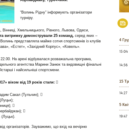
“Волинь Рідну” інформують організатори
турніру.
, Вінниці, Хмельницького, Рівного, Львова, Одеси,
та витримку демонстрували 25 команд,
серед яких –
4 Гр
й. Волинь представляла майже сотня спортсменів із клубів
нава», «Естет», «Західний Корпус», «Ковель».
15:04
 22.00. На арені відбувалася розважальна програма,
одельного агентства Марини Занюк та видовищні фінальні
14:56
йстарші і найсильніші спортсмени.
15 Т
7» віком від 19 років стали:

14:27
Вадим Сакал (Тульчин); 
(Луцьк);
5 Кві
нниця); 
зербайджан); 
19:47
 (Луцьк).
від організаторів. Зауважимо, що вхід на вечірню