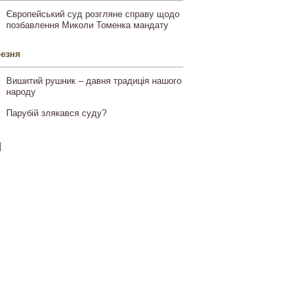
Європейський суд розгляне справу щодо
позбавлення Миколи Томенка мандату
резня
Вишитий рушник – давня традиція нашого
народу
Парубій злякався суду?
]