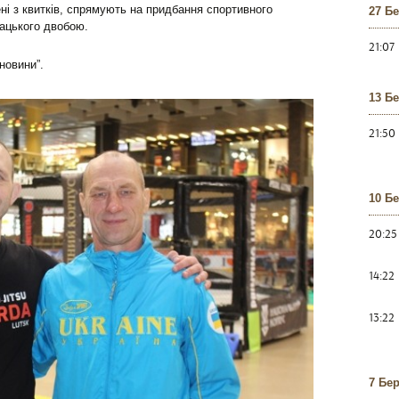
ні з квитків, спрямують на придбання спортивного
27 Б
зацького двобою.
21:07
новини”.
13 Б
21:50
10 Б
20:25
14:22
13:22
7 Бе