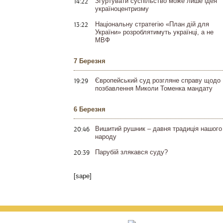
14:22
Згуртувати суспільство може лише ідея
україноцентризму
13:22
Національну стратегію «План дій для
України» розроблятимуть українці, а не
МВФ
7 Березня
19:29
Європейський суд розгляне справу щодо
позбавлення Миколи Томенка мандату
6 Березня
20:46
Вишитий рушник – давня традиція нашого
народу
20:39
Парубій злякався суду?
[sape]