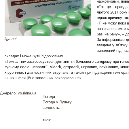
наркотиками, пов
«Так, це – правда
лютого 2017 року»
однак причину так
«Я не можу поки щ
пов’язано саме з
базі не бачу», – д
liga.net
За інформацією д
введена у зв’язку
виявлений під час
складах і може бути підробленим.
«Темпалгін» застосовується для зняття больового синдрому при голов
зубному болю, невралгії, міалгії, артралгії, ниркових, печінкових, киш
хірургічних і діагностичних втручань, а також при підвищенні темпера
інших інфекційно-запальних захворюваннях.
Джерело:
vo.ridna.ua
Погода
Погода у
Луцьку
вологість:
тиск: