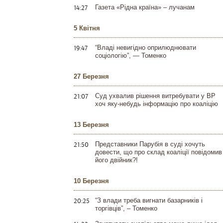
14:27
Газета «Рідна країна» – лучанам
5 Квітня
19:47
“Владі невигідно оприлюднювати
соціологію”, — Томенко
27 Березня
21:07
Суд ухвалив рішення витребувати у ВР
хоч яку-небудь інформацію про коаліцію
13 Березня
21:50
Представники Парубія в суді хочуть
довести, що про склад коаліції повідомив
його двійник?!
10 Березня
20:25
“З влади треба вигнати базарників і
торгівців”, – Томенко