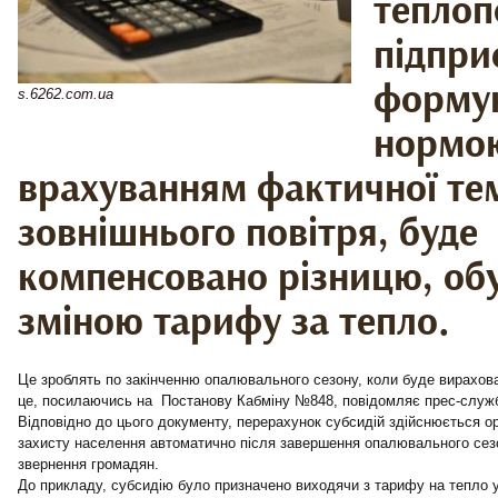
теплоп
підпри
форму
s.6262.com.ua
нормою
врахуванням фактичної те
зовнішнього повітря, буде
компенсовано різницю, об
зміною тарифу за тепло.
Це зроблять по закінченню опалювального сезону, коли буде вирахова
це, посилаючись на Постанову Кабміну №848, повідомляє прес-служб
Відповідно до цього документу, перерахунок субсидій здійснюється о
захисту населення автоматично після завершення опалювального сез
звернення громадян.
До прикладу, субсидію було призначено виходячи з тарифу на тепло у