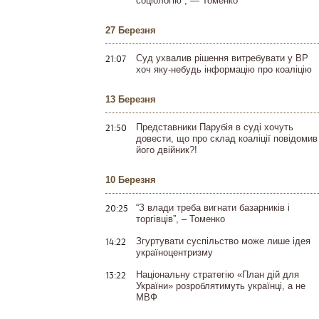
соціологію”, — Томенко
27 Березня
21:07
Суд ухвалив рішення витребувати у ВР
хоч яку-небудь інформацію про коаліцію
13 Березня
21:50
Представники Парубія в суді хочуть
довести, що про склад коаліції повідомив
його двійник?!
10 Березня
20:25
“З влади треба вигнати базарників і
торгівців”, – Томенко
14:22
Згуртувати суспільство може лише ідея
україноцентризму
13:22
Національну стратегію «План дій для
України» розроблятимуть українці, а не
МВФ