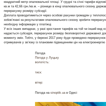
квадратний метр опалювальної площі. У грудні та січні тарифи відпові
кв.м та 42,66 грн./кв.м. – різницю в кінці опалювального сезону держ
перерахунку розміру субсидії.
Доплата проводитиметься через особові рахунки громадян у теплопост
зобов’язані за результатами опалювального сезону зробити перерахун
необхідну інформацію у платіжці.
У всіх інших випадках, у разі зростання тарифів на той чи інший вид 
надається субсидія, перерахунок розміру безповоротної державної до
моменту змін. Тобто, у березні 2017 року буде проведено перерахунок р
отримувачів у зв’язку із плановим підвищенням цін на електроенергію
Погода
Погода у
Луцьку
вологість:
тиск:
вітер:
Погода на
sinoptik.ua
в Одесі