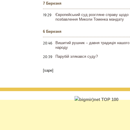
7 Березня
19:29
Європейський суд розгляне справу щодо
позбавлення Миколи Томенка мандату
6 Березня
20:46
Вишитий рушник – давня традиція нашого
народу
20:39
Парубій злякався суду?
[sape]