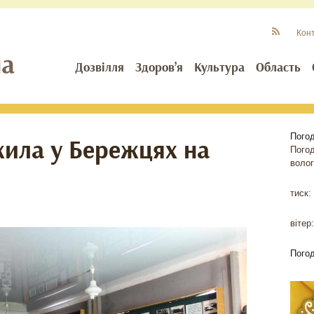
Кон
Дозвілля
Здоров’я
Культура
Область
Пого
жила у Бережцях на
Пого
волог
тиск:
вітер:
Пого