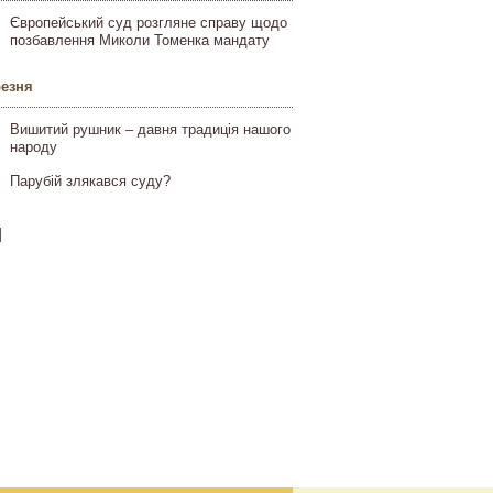
Європейський суд розгляне справу щодо
позбавлення Миколи Томенка мандату
резня
Вишитий рушник – давня традиція нашого
народу
Парубій злякався суду?
]