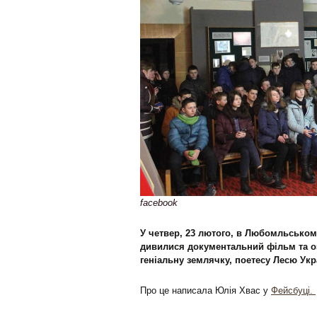
facebook
У четвер, 23 лютого, в Любомльськом
дивилися документальний фільм та 
геніальну землячку, поетесу Лесю Укр
Про це написала Юлія Хвас у
Фейсбуці.