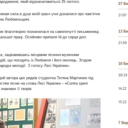
народження, який відзначатиметься 25 лютого.
27 Б
яная сила в душі моїй грає
»
учні дізналися про пам’ятне
21:07
і на Любомльщині.
13 Б
ож благотворно позначилася на самопочутті письменниці,
альшої праці. Особливо припали їй до серця досі
21:50
а, зацікавившись місцевим пісенно-музичним
ій, що походять із Любомля і його околиць. Згодом
10 Б
ародні мелодії. З голосу Лесі Українки».
20:25
дей автора цих рядків студентка Тетяна Мартинюк під
остям пісню на слова Лесі Українки –
«
Contra spem
14:22
знакових її творів.
13:22
7 Бе