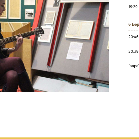
19:29
6 Бе
20:46
20:39
[sape