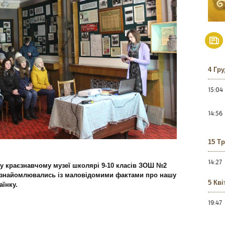
4 Гр
15:04
14:56
15 Т
14:27
у краєзнавчому музеї школярі 9-10 класів ЗОШ №2
ознайомлювались із маловідомими фактами про нашу
5 Кві
аїнку.
19:47