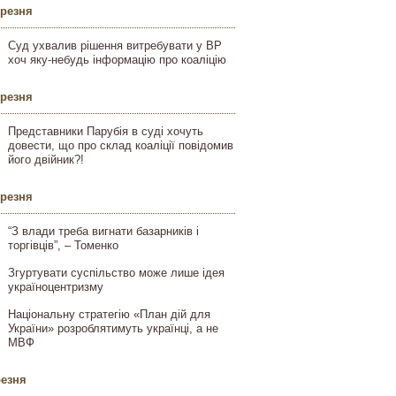
ерезня
Суд ухвалив рішення витребувати у ВР
хоч яку-небудь інформацію про коаліцію
ерезня
Представники Парубія в суді хочуть
довести, що про склад коаліції повідомив
його двійник?!
ерезня
“З влади треба вигнати базарників і
торгівців”, – Томенко
Згуртувати суспільство може лише ідея
україноцентризму
Національну стратегію «План дій для
України» розроблятимуть українці, а не
МВФ
резня