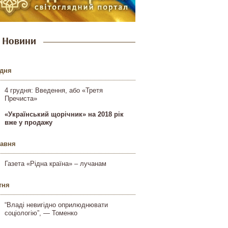
Новини
удня
4 грудня: Введення, або «Третя
Пречиста»
«Український щорічник» на 2018 рік
вже у продажу
равня
Газета «Рідна країна» – лучанам
тня
“Владі невигідно оприлюднювати
соціологію”, — Томенко