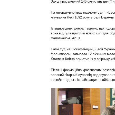
Захід присвячений 146-річчю від дня її 
На літературно-краєзнавчому святі
«
Весн
літування Лесі 1892 року у селі Бережц
Із відповідних джерел відомо, що подор
вона відчула приплив нових сил для под
малознайомі місця.
Саме тут, на Любомльщині, Леся Українк
фольклором, записала 12 пісенних мелод
Климент Квітка помістив їх у збірнику «Н
Після інформаційно-краєзнавчих розпові
власний гітарний супровід подарувала г
spero!» – одного із найкращих і найбільш 