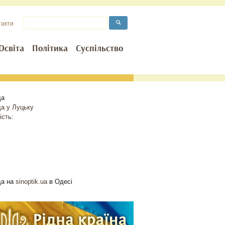
такти
Освіта
Політика
Суспільство
да
да у
Луцьку
ість:
да на
sinoptik.ua
в Одесі