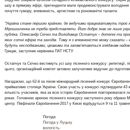
шоу в прямому ефірі, претенденти мали продемонструвати володіння
почуття гумору, впевненість, артистизм та різноманітні таланти.
“Україна стане першою країною, де ведучими працюватимуть троє х
Мірошниченка не треба представляти. Його добре знає не лише украї
публіка. Олександр Скічко та Володимир Остапчук – дотепні та проф
яких сотні ефірів та заходів. Тому я з впевненістю можу сказати –
будуть несподіваними, цікавими та запам’ятаються глядачам надов
Грицак, заступник керівника ПАТ НСТУ.
Остапчук та Скічко вестимуть усі шоу пісенного конкурсу: репетиції, п
цього, організаційний комітет активно залучатиме ведучих до підгото
Нагадаємо, що 62-й за ліком міжнародний пісенний конкурс Євробачен
прийматиме столиця України. Свою участь у конкурсі підтвердили 43 
кількість учасників, яка за всю історію Євробачення повторювалася лиш
роках. Головною ареною пісенного конкурсу наступного року обрано 
центр. Півфінали Євробачення-2017 у Києві відбудуться 9 та 11 травня
Погода
Погода у
Луцьку
вологість: