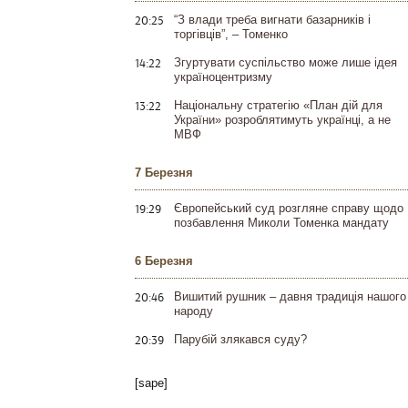
20:25
“З влади треба вигнати базарників і
торгівців”, – Томенко
14:22
Згуртувати суспільство може лише ідея
україноцентризму
13:22
Національну стратегію «План дій для
України» розроблятимуть українці, а не
МВФ
7 Березня
19:29
Європейський суд розгляне справу щодо
позбавлення Миколи Томенка мандату
6 Березня
20:46
Вишитий рушник – давня традиція нашого
народу
20:39
Парубій злякався суду?
[sape]