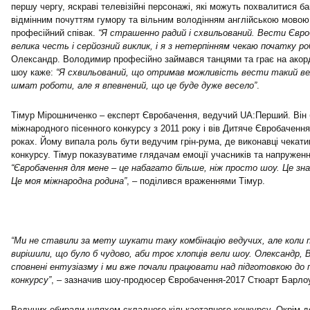
першу чергу, яскраві телевізійні персонажі, які можуть похвалитися б
відмінним почуттям гумору та вільним володінням англійською мовою
професійний співак.
“Я страшенно радий і схвильований. Вести Євроб
велика честь і серйозний виклик, і я з нетерпінням чекаю початку р
Олександр. Володимир професійно займався танцями та грає на акорд
шоу каже:
“Я схвильований, що отримав можливість вести такий вел
шмат роботи, але я впевнений, що це буде дуже весело”
.
Тімур Мірошниченко – експерт Євробачення, ведучий UA:Перший. Він
міжнародного пісенного конкурсу з 2011 року і вів Дитяче Євробачення
роках. Йому випала роль бути ведучим грін-рума, де виконавці чекати
конкурсу. Тімур показуватиме глядачам емоції учасників та напруженн
“Євробачення для мене – це набагато більше, ніж просто шоу. Це з
Це моя міжнародна родина”
, – поділився враженнями Тімур.
“Ми не ставили за мету шукати таку комбінацію ведучих, але коли п
вирішили, що було б чудово, аби троє хлопців вели шоу. Олександр,
сповнені ентузіазму і ми вже почали працювати над підготовкою до 
конкурсу”
, – зазначив шоу-продюсер Євробачення-2017 Стюарт Барло
Ведучих обирали шляхом складного кількаетапного конкурсу. Окрім до