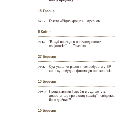
вже у продажу
15 Травня
14:27
Газета «Рідна країна» – лучанам
5 Квітня
19:47
“Владі невигідно оприлюднювати
соціологію”, — Томенко
27 Березня
21:07
Суд ухвалив рішення витребувати у ВР
хоч яку-небудь інформацію про коаліцію
13 Березня
21:50
Представники Парубія в суді хочуть
довести, що про склад коаліції повідомив
його двійник?!
10 Березня