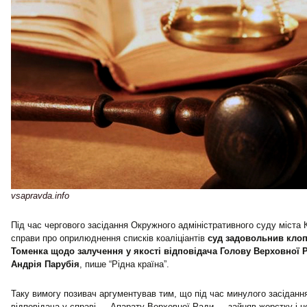
vsapravda.info
Під час чергового засідання Окружного адміністративного суду міста
справи про оприлюднення списків коаліціантів
суд задовольнив кло
Томенка щодо залучення у якості відповідача Голову Верховної 
Андрія Парубія
, пише “Рідна країна”.
Таку вимогу позивач аргументував тим, що під час минулого засіданн
відповідача у справі — Апарату Верховної Ради — зайняв жорстку і 