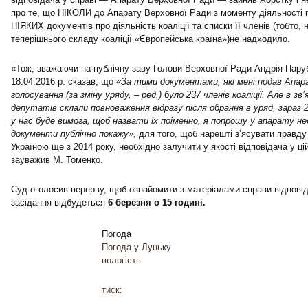
про те, що НІКОЛИ до Апарату Верховної Ради з моменту діяльності 
НІЯКИХ документів про діяльність коаліції та списки її членів (тобто, 
теперішнього складу коаліції «Європейська країна»)не надходило.
«Тож, зважаючи на публічну заву Голови Верховної Ради Андрія Парубі
18.04.2016 р. сказав, що
«За тими документами, які мені подав Апа
голосування (за зміну уряду, – ред.) було 237 членів коаліції. Але в зв
депутатів склали повноваження відразу після обрання в уряд, зараз 230
у нас буде вимога, щоб назвати їх поіменно, я попрошу у апарату нео
документи публічно покажу»
, для того, щоб нарешті з’ясувати правду
Україною ще з 2014 року, необхідно залучити у якості відповідача у ці
зауважив М. Томенко.
Суд оголосив перерву, щоб ознайомити з матеріалами справи відповід
засідання відбудеться
6 березня о 15 годині.
Погода
Погода у
Луцьку
вологість:
тиск: