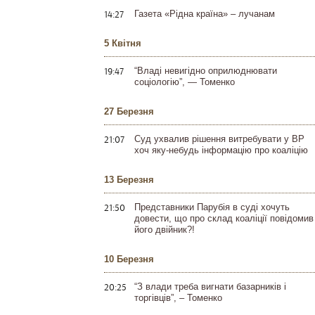
14:27
Газета «Рідна країна» – лучанам
5 Квітня
19:47
“Владі невигідно оприлюднювати
соціологію”, — Томенко
27 Березня
21:07
Суд ухвалив рішення витребувати у ВР
хоч яку-небудь інформацію про коаліцію
13 Березня
21:50
Представники Парубія в суді хочуть
довести, що про склад коаліції повідомив
його двійник?!
10 Березня
20:25
“З влади треба вигнати базарників і
торгівців”, – Томенко