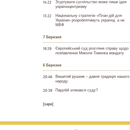
14:22
Згуртувати суспільство може лише ідея
україноцентризму
13:22
Національну стратегію «План дій для
України» розроблятимуть українці, а не
МВФ
7 Березня
19:29
Європейський суд розгляне справу щодо
позбавлення Миколи Томенка мандату
6 Березня
20:46
Вишитий рушник – давня традиція нашого
народу
20:39
Парубій злякався суду?
[sape]