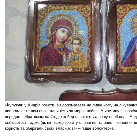
«Купуючи у Андрія роботи, ви допомагаєте не лише йому на лікування
висловлюєте цим свою вдячність за мирне небо… А частину з заробле
передає побратимам на Схід, які й досі воюють а нашу свободу… Анд
собівартості, адже (як він каже) гроші у справі не головне – головне,
користь та оберігали своїх власників!» – пише волонтерка.