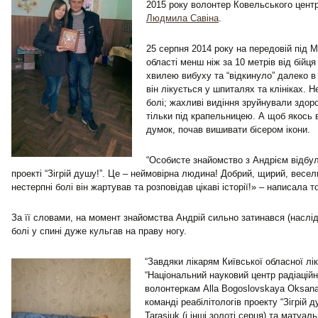
2015 року волонтер Ковельського цент
Людмила Савіна
.
25 серпня 2014 року на передовій під 
області менш ніж за 10 метрів від бійця
хвилею вибуху та “відкинуло” далеко в 
він лікується у шпиталях та клініках. Н
болі; жахливі видіння зруйнували здоро
тільки під крапельницею. А щоб якось в
думок, почав вишивати бісером ікони.
“Особисте знайомство з Андрієм відбул
проекті “Зігрій душу!”. Це – неймовірна людина! Добрий, щирий, весе
нестерпні болі він жартував та розповідав цікаві історії!» – написала 
За її словами, на момент знайомства Андрій сильно затинався (наслідк
болі у спині дуже кульгав на праву ногу.
“Завдяки лікарям Київської обласної ліка
“Національний науковий центр радіацій
волонтеркам Alla Bogoslovskaya Oksana
команді реабілітологів проекту “Зігрій д
Tarasiuk (і інші золоті серця) та матуал