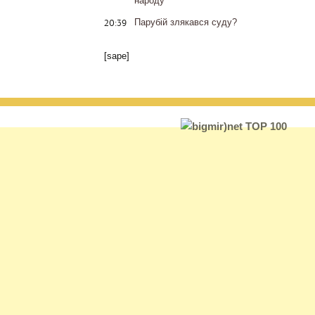
народу
20:39
Парубій злякався суду?
[sape]