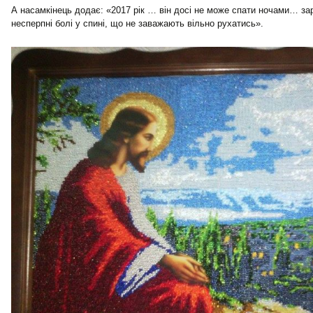
А насамкінець додає: «2017 рік … він досі не може спати ночами… з
несперпні болі у спині, що не заважають вільно рухатись».