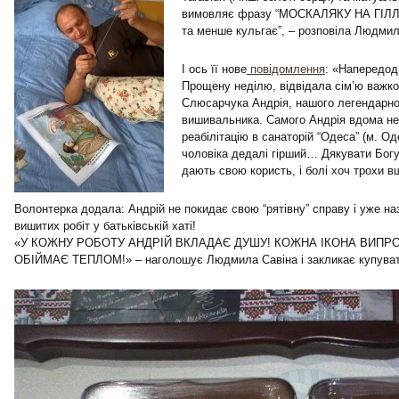
вимовляє фразу “МОСКАЛЯКУ НА ГІЛЛЯ
та менше кульгає”, – розповіла Людмил
І ось її нове
повідомлення
: «Напередодн
Прощену неділю, відвідала сім’ю важк
Слюсарчука Андрія, нашого легендарно
вишивальника. Самого Андрія вдома не 
реабілітацію в санаторій “Одеса” (м. Од
чоловіка дедалі гірший… Дякувати Богу
дають свою користь, і болі хоч трохи 
Волонтерка додала: Андрій не покидає свою “рятівну” справу і уже на
вишитих робіт у батьківській хаті!
«У КОЖНУ РОБОТУ АНДРІЙ ВКЛАДАЄ ДУШУ! КОЖНА ІКОНА ВИПР
ОБІЙМАЄ ТЕПЛОМ!» – наголошує Людмила Савіна і закликає купувати