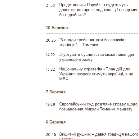
21:50
Представники Парубія в суді хочуть
довести, що про склад коаліції повідомив
його двійник?!
10 Березня
20:25
“З влади треба вигнати базарників і
торгівців”, – Томенко
14:22
Згуртувати суспільство може лише ідея
україноцентризму
13:22
Національну стратегію «План дій для
України» розроблятимуть українці, а не
МВФ
7 Березня
19:29
Європейський суд розгляне справу щодо
позбавлення Миколи Томенка мандату
6 Березня
20:46
Вишитий рушник – давня традиція нашого