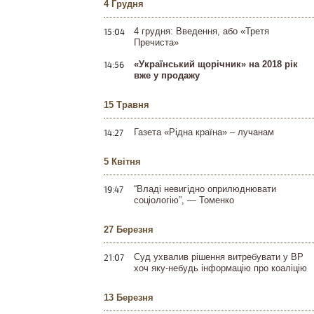
4 Грудня
15:04
4 грудня: Введення, або «Третя
Пречиста»
14:56
«Український щорічник» на 2018 рік
вже у продажу
15 Травня
14:27
Газета «Рідна країна» – лучанам
5 Квітня
19:47
“Владі невигідно оприлюднювати
соціологію”, — Томенко
27 Березня
21:07
Суд ухвалив рішення витребувати у ВР
хоч яку-небудь інформацію про коаліцію
13 Березня