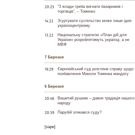
20:25
“З влади треба вигнати базарників і
торгівців”, – Томенко
14:22
Згуртувати суспільство може лише ідея
україноцентризму
13:22
Національну стратегію «План дій для
України» розроблятимуть українці, а не
МВФ
7 Березня
19:29
Європейський суд розгляне справу щодо
позбавлення Миколи Томенка мандату
6 Березня
20:46
Вишитий рушник – давня традиція нашого
народу
20:39
Парубій злякався суду?
[sape]