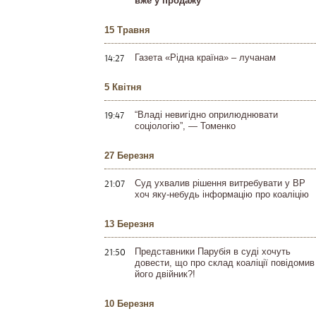
вже у продажу
15 Травня
14:27
Газета «Рідна країна» – лучанам
5 Квітня
19:47
“Владі невигідно оприлюднювати
соціологію”, — Томенко
27 Березня
21:07
Суд ухвалив рішення витребувати у ВР
хоч яку-небудь інформацію про коаліцію
13 Березня
21:50
Представники Парубія в суді хочуть
довести, що про склад коаліції повідомив
його двійник?!
10 Березня