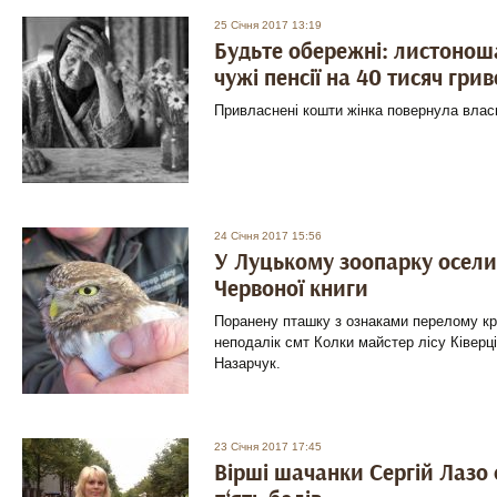
25 Січня 2017 13:19
Будьте обережні: листоно
чужі пенсії на 40 тисяч гри
Привласнені кошти жінка повернула влас
24 Січня 2017 15:56
У Луцькому зоопарку оселив
Червоної книги
Поранену пташку з ознаками перелому кри
неподалік смт Колки майстер лісу Ківерці
Назарчук.
23 Січня 2017 17:45
Вірші шачанки Сергій Лазо 