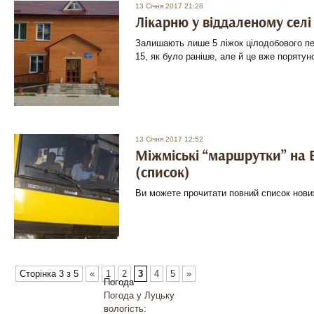
13 Січня 2017 21:28
Лікарню у віддаленому селі
Залишають лише 5 ліжок цілодобового пер
15, як було раніше, але й це вже порятун
13 Січня 2017 12:52
Міжміські “маршрутки” на 
(список)
Ви можете прочитати повний список нових
Сторінка 3 з 5
«
1
2
3
4
5
»
Погода
Погода у
Луцьку
вологість: