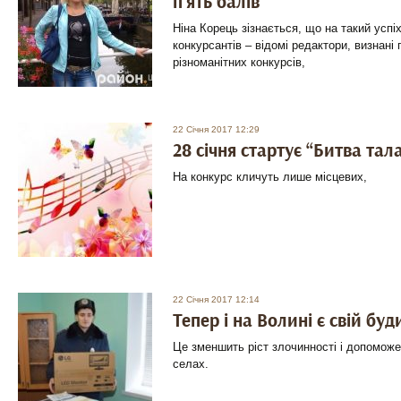
п‘ять балів
Ніна Корець зізнається, що на такий успі
конкурсантів – відомі редактори, визнані 
різноманітних конкурсів,
22 Січня 2017 12:29
28 січня стартує “Битва тал
На конкурс кличуть лише місцевих,
22 Січня 2017 12:14
Тепер і на Волині є свій б
Це зменшить ріст злочинності і допоможе
селах.