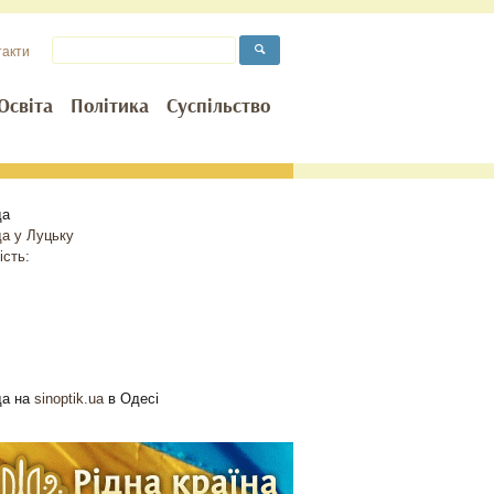
такти
Освіта
Політика
Суспільство
да
да у
Луцьку
ість:
да на
sinoptik.ua
в Одесі