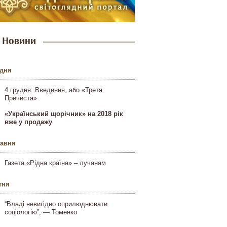
Новини
удня
4 грудня: Введення, або «Третя
Пречиста»
«Український щорічник» на 2018 рік
вже у продажу
равня
Газета «Рідна країна» – лучанам
тня
“Владі невигідно оприлюднювати
соціологію”, — Томенко