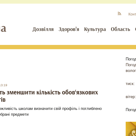
Кон
Дозвілля
Здоров’я
Культура
Область
Пого
Пого
волог
тиск:
13:19
ь зменшити кількість обов‘язкових
вітер:
ів
жливість школам визначити свій профіль і поглиблено
Пого
обрані предмети