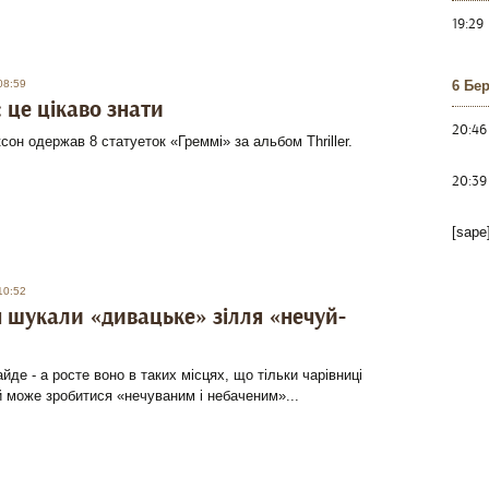
19:29
08:59
6 Бе
: це цікаво знати
20:46
он одержав 8 статуеток «Греммі» за альбом Thriller.
20:39
[sape
10:52
ч шукали «дивацьке» зілля «нечуй-
айде - а росте воно в таких місцях, що тільки чарівниці
й може зробитися «нечуваним і небаченим»...