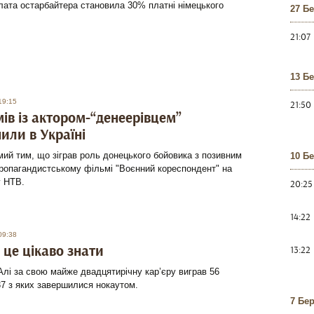
лата остарбайтера становила 30% платні німецького
27 Б
21:07
13 Б
19:15
21:50
мів із актором-“денеерівцем”
или в Україні
мий тим, що зіграв роль донецького бойовика з позивним
10 Б
ропагандистському фільмі "Воєнний кореспондент" на
у НТВ.
20:25
14:22
09:38
: це цікаво знати
13:22
лі за свою майже двадцятирічну кар’єру виграв 56
37 з яких завершилися нокаутом.
7 Бе