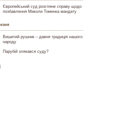
Європейський суд розгляне справу щодо
позбавлення Миколи Томенка мандату
резня
Вишитий рушник – давня традиція нашого
народу
Парубій злякався суду?
]