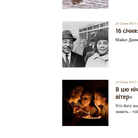
16 Січня 2017 
16 січня
Майкл Джекс
13 Січня 2017 
В цю ні
вітер»
Хто його зн
знають - то