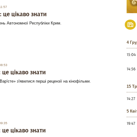
11:57
: це цікаво знати
День Автономної Республіки Крим.
4 Гр
15:04
08:53
14:56
: це цікаво знати
Вар'єте» з'явилися перші рецензії на кінофільми.
15 Т
14:27
5 Кві
19:47
09:35
: це цікаво знати