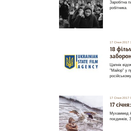
Заробітна п
робітника.
17 Січня 2017 
18 філь
заборон
Цапнік відо
"Майор" у п
російськом
17 Січня 2017 
17 січня
Мухаммед А
поєдинків, 