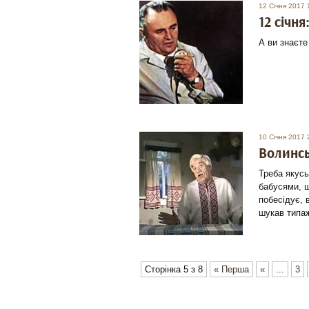
12 Січня 2017 
12 січня
А ви знаєте
10 Січня 2017 
Волинсь
Треба якусь
бабусями, 
побесідує, 
шукав типаж
Сторінка 5 з 8
« Перша
«
...
3