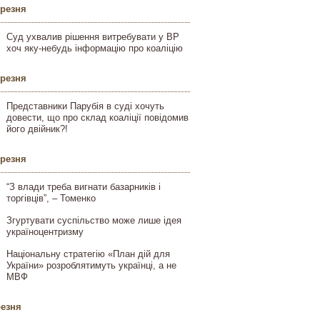
ерезня
Суд ухвалив рішення витребувати у ВР
хоч яку-небудь інформацію про коаліцію
ерезня
Представники Парубія в суді хочуть
довести, що про склад коаліції повідомив
його двійник?!
ерезня
“З влади треба вигнати базарників і
торгівців”, – Томенко
Згуртувати суспільство може лише ідея
україноцентризму
Національну стратегію «План дій для
України» розроблятимуть українці, а не
МВФ
резня