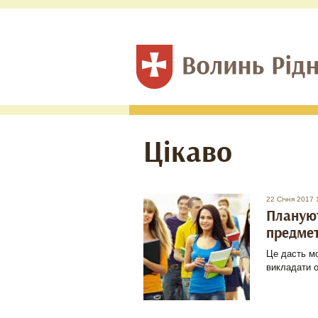
Цікаво
22 Січня 2017 
Плануют
предмет
Це дасть мо
викладати 