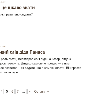
10:27
: це цікаво знати
 як правильно снідати?
20:46
кий слід діда Панаса
 роль грати, Вескляров собі піде на базар, сяде з
щось говорить. Дядько картоплю продає — з ним
все розпитає – як садити, що в землю класти. Він просто
і, характери.
4
5
6
7
...
»
Остання »