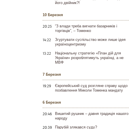
його двійник?!
10 Березня
20:25
“З влади треба вигнати базарників і
торгівців”, – Томенко
14:22
Згуртувати суспільство може лише ідея
україноцентризму
13:22
Національну стратегію «План дій для
України» розроблятимуть українці, а не
МВФ
7 Березня
19:29
Європейський суд розгляне справу щодо
позбавлення Миколи Томенка мандату
6 Березня
20:46
Вишитий рушник – давня традиція нашого
народу
20:39
Парубій злякався суду?