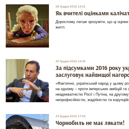
28 Грудня 2016 14:41
Як вчителі оцінками каліча
Дорослому легше зрозуміти, що ці оцінки 
житті.
26 Грудня 2016 14:34
За підсумками 2016 року у
заслуговує найвищої нагор
«Фактично, український народ у цьому ро
на одному – проти імперських амбіцій та 
неадекватністю Росії і Путіна, на другом
непрофесійністю, жадібністю та корупцій
23 Грудня 2016 17:03
Чорнобиль не має лякати!