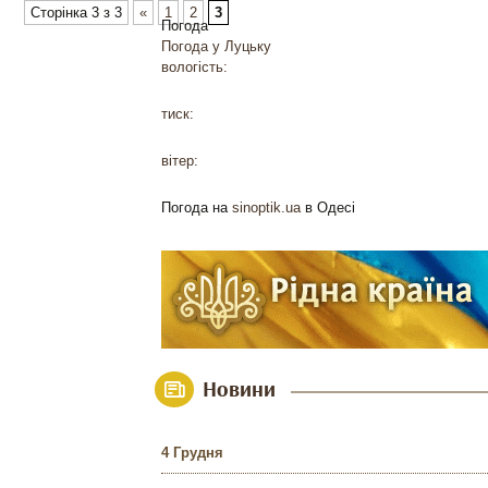
Сторінка 3 з 3
«
1
2
3
Погода
Погода у
Луцьку
вологість:
тиск:
вітер:
Погода на
sinoptik.ua
в Одесі
Новини
4 Грудня