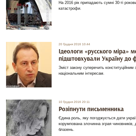
На 2016 рік припадають сумні 30-ті роко
катастрофи.
20 Грудня 2016 10:44
Ідеологи «русского міра» 
підштовхували Україну до ф
Зміст закону суперечить конституційним з
національним інтересам.
10 Грудня 2016 20:11
Розіпнути письменника
Єдина роль, яку погоджується дати укра
корумпована злочинна зграя чиновників, д
блазень.