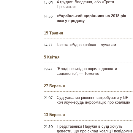
15:04
4 грудня: Введення, або «Третя
Пречиста»
14:56
«Український щорічник» на 2018 рік
вже у продажу
15 Травня
14:27
Газета «Рідна країна» – лучанам
5 Квітня
19:47
“Владі невигідно оприлюднювати
соціологію”, — Томенко
27 Березня
21:07
Суд ухвалив рішення витребувати у ВР
хоч яку-небудь інформацію про коаліцію
13 Березня
21:50
Представники Парубія в суді хочуть
довести, що про склад коаліції повідомив