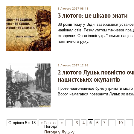
3 Лютого 2017 08:43
3 лютого: це цікаво знати
88 років тому у Відні завершився устано
націоналістів. Результатом тижневої праці
створення Організації українських націона
політичного руху.
2 Лютого 2017 12:28
2 лютого Луцьк повністю оч
нацистських окупантів
Проте найголовніше було утримати місто 
Ворог намагався повернути Луцьк як важл
Сторінка 5 з 18
« Перша
«
...
3
4
5
6
7
...
10
...
Погода
Погода у
Луцьку