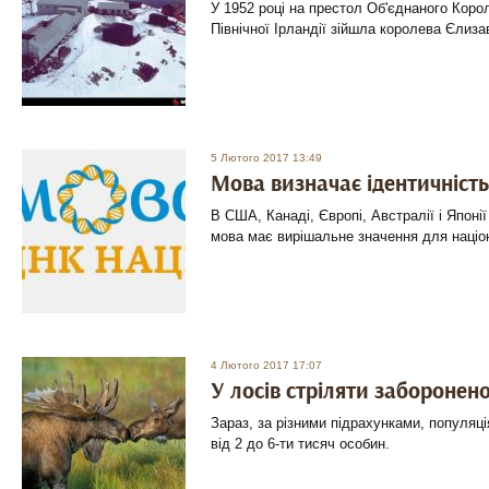
У 1952 році на престол Об'єднаного Корол
Північної Ірландії зійшла королева Єлизав
5 Лютого 2017 13:49
Мова визначає ідентичність
В США, Канаді, Європі, Австралії і Японі
мова має вирішальне значення для націон
4 Лютого 2017 17:07
У лосів стріляти заборонено
Зараз, за різними підрахунками, популяці
від 2 до 6-ти тисяч особин.