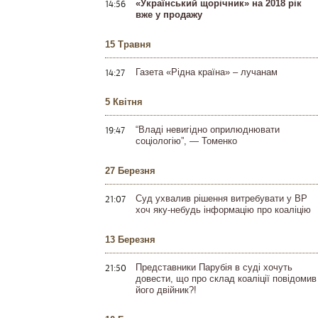
14:56
«Український щорічник» на 2018 рік
вже у продажу
15 Травня
14:27
Газета «Рідна країна» – лучанам
5 Квітня
19:47
“Владі невигідно оприлюднювати
соціологію”, — Томенко
27 Березня
21:07
Суд ухвалив рішення витребувати у ВР
хоч яку-небудь інформацію про коаліцію
13 Березня
21:50
Представники Парубія в суді хочуть
довести, що про склад коаліції повідомив
його двійник?!