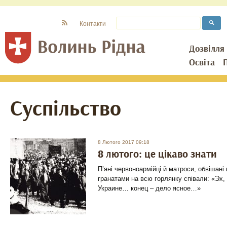
Контакти
Дозвілля
Освіта
Суспільство
8 Лютого 2017 09:18
8 лютого: це цікаво знати
П’яні червоноармійці й матроси, обвішані
гранатами на всю горлянку співали: «Эх, 
Украине… конец – дело ясное…»