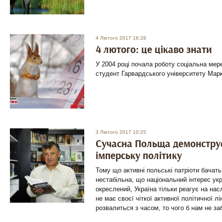
4 Лютого 2017 16:28
4 лютого: це цікаво знати
У 2004 році почала роботу соціальна мер
студент Гарвардського університету Марк
3 Лютого 2017 10:25
Сучасна Польща демонстру
імперську політику
Тому що активні польські патріоти бачать
нестабільна, що національний інтерес ук
окреслений, Україна тільки реагує на нас
не має своєї чіткої активної політичної лі
розвалиться з часом, то чого б нам не з