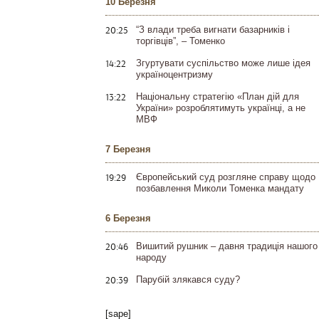
10 Березня
20:25
“З влади треба вигнати базарників і
торгівців”, – Томенко
14:22
Згуртувати суспільство може лише ідея
україноцентризму
13:22
Національну стратегію «План дій для
України» розроблятимуть українці, а не
МВФ
7 Березня
19:29
Європейський суд розгляне справу щодо
позбавлення Миколи Томенка мандату
6 Березня
20:46
Вишитий рушник – давня традиція нашого
народу
20:39
Парубій злякався суду?
[sape]