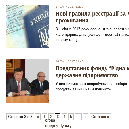
17 Січня 2017 12:19
Нові правила реєстрації за
проживання
З 1 січня 2017 року особа, яка знялася з 
календарних днів (раніше – десять) на т
іншому місці.
16 Січня 2017 21:40
Представник фонду “Рідна 
державне підприємство
У підприємства є випробувальна лаборат
продукти та інші на безпечність.
Сторінка 3 з 8
«
1
2
3
4
5
...
»
Остання »
Погода
Погода у
Луцьку