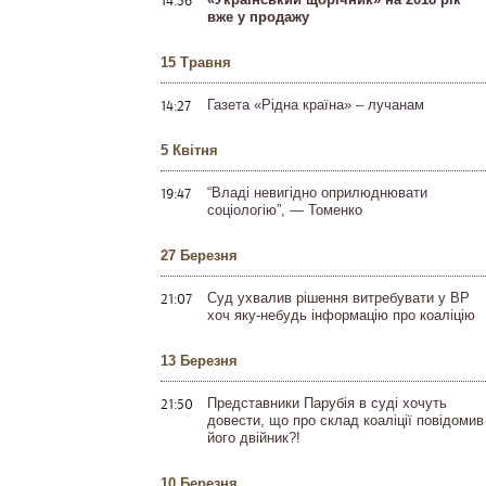
14:56
вже у продажу
15 Травня
14:27
Газета «Рідна країна» – лучанам
5 Квітня
19:47
“Владі невигідно оприлюднювати
соціологію”, — Томенко
27 Березня
21:07
Суд ухвалив рішення витребувати у ВР
хоч яку-небудь інформацію про коаліцію
13 Березня
21:50
Представники Парубія в суді хочуть
довести, що про склад коаліції повідомив
його двійник?!
10 Березня