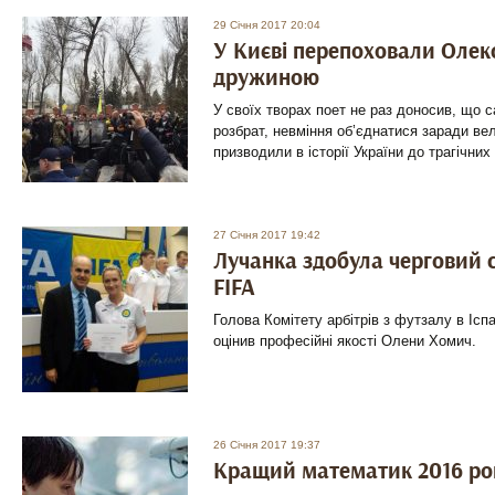
29 Січня 2017 20:04
У Києві перепоховали Олек
дружиною
У своїх творах поет не раз доносив, що с
розбрат, невміння об’єднатися заради вел
призводили в історії України до трагічних 
27 Січня 2017 19:42
Лучанка здобула черговий 
FIFA
Голова Комітету арбітрів з футзалу в Ісп
оцінив професійні якості Олени Хомич.
26 Січня 2017 19:37
Кращий математик 2016 рок