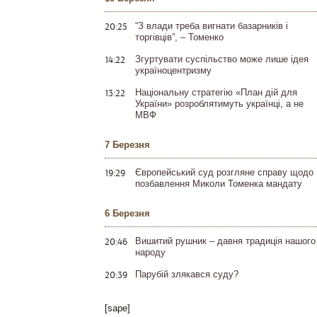
20:25
“З влади треба вигнати базарників і
торгівців”, – Томенко
14:22
Згуртувати суспільство може лише ідея
україноцентризму
13:22
Національну стратегію «План дій для
України» розроблятимуть українці, а не
МВФ
7 Березня
19:29
Європейський суд розгляне справу щодо
позбавлення Миколи Томенка мандату
6 Березня
20:46
Вишитий рушник – давня традиція нашого
народу
20:39
Парубій злякався суду?
[sape]