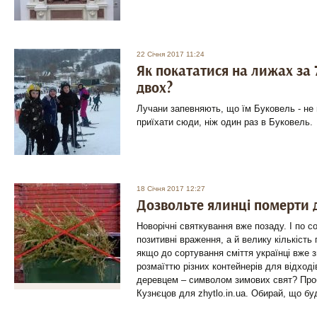
22 Січня 2017 11:24
Як покататися на лижах за 
двох?
Лучани запевняють, що їм Буковель - не 
приїхати сюди, ніж один раз в Буковель.
18 Січня 2017 12:27
Дозвольте ялинці померти 
Новорічні святкування вже позаду. І по с
позитивні враження, а й велику кількість
якщо до сортування сміття українці вже 
розмаїттю різних контейнерів для відході
деревцем – символом зимових свят? Про
Кузнєцов для zhytlo.in.ua. Обирай, що б