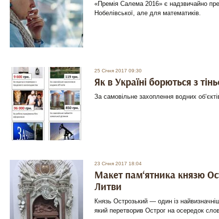
«Премія Салема 2016» є надзвичайно пр
Нобелівської, але для математиків.
25 Січня 2017 09:30
Як в Україні борються з тін
За самовільне захоплення водних об‘єкті
23 Січня 2017 18:04
Макет пам‘ятника князю Ос
Литви
Князь Острозький — один із найвизначніш
який перетворив Острог на осередок слов