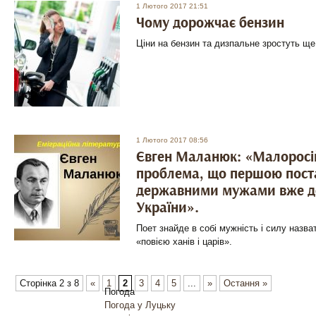
1 Лютого 2017 21:51
Чому дорожчає бензин
Ціни на бензин та дизпальне зростуть ще 
1 Лютого 2017 08:56
Євген Маланюк: «Малоросій
проблема, що першою пост
державними мужами вже д
України».
Поет знайде в собі мужність і силу назва
«повією ханів і царів».
Сторінка 2 з 8
«
1
2
3
4
5
...
»
Остання »
Погода
Погода у
Луцьку