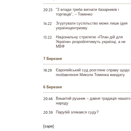
20:25
“З влади треба вигнати базарників і
торгівців”, – Томенко
14:22
Згуртувати суспільство може лише ідея
україноцентризму
13:22
Національну стратегію «План дій для
України» розроблятимуть українці, а не
МВФ
7 Березня
19:29
Європейський суд розгляне справу щодо
позбавлення Миколи Томенка мандату
6 Березня
20:46
Вишитий рушник – давня традиція нашого
народу
20:39
Парубій злякався суду?
[sape]