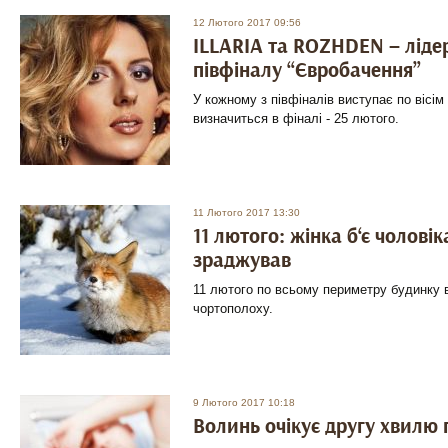
12 Лютого 2017 09:56
ILLARIA та ROZHDEN – ліде
півфіналу “Євробачення”
У кожному з півфіналів виступає по вісім
визначиться в фіналі - 25 лютого.
11 Лютого 2017 13:30
11 лютого: жінка б‘є чолові
зраджував
11 лютого по всьому периметру будинку 
чортополоху.
9 Лютого 2017 10:18
Волинь очікує другу хвилю 