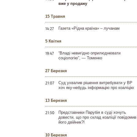
вже у продажу
15 Травня
14:27
Газета «Рідна країна» – лучанам
5 Квітня
19:47
“Владі невигідно оприлюднювати
соціологію”, — Томенко
27 Березня
21:07
Суд ухвалив рішення витребувати у ВР
хоч яку-небудь інформацію про коаліцію
13 Березня
21:50
Представники Парубія в суді хочуть
довести, що про склад коаліції повідомив
його двійник?!
10 Березня