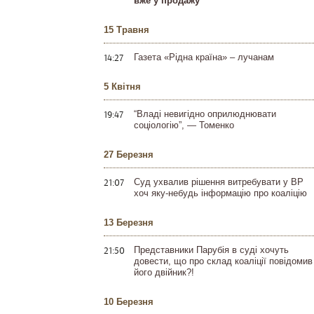
вже у продажу
15 Травня
14:27
Газета «Рідна країна» – лучанам
5 Квітня
19:47
“Владі невигідно оприлюднювати
соціологію”, — Томенко
27 Березня
21:07
Суд ухвалив рішення витребувати у ВР
хоч яку-небудь інформацію про коаліцію
13 Березня
21:50
Представники Парубія в суді хочуть
довести, що про склад коаліції повідомив
його двійник?!
10 Березня