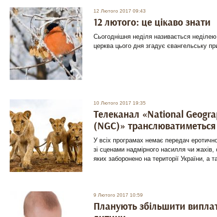
12 Лютого 2017 09:43
12 лютого: це цікаво знати
Сьогоднішня неділя називається неділею
церква цього дня згадує євангельську пр
10 Лютого 2017 19:35
Телеканал «National Geogra
(NGC)» транслюватиметься
У всіх програмах немає передач еротично
зі сценами надмірного насилля чи жахів,
яких заборонено на території України, а 
9 Лютого 2017 10:59
Планують збільшити випла