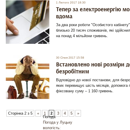
1 Лютого 2017 18:30
Тепер за електроенергію м
вдома
За два роки роботи "Особистого кабінету
близько 20 тисяч споживачів, які здійсни
на понад 4 мільйони гривень.
30 Січня 2017 15:58
Встановлено нові розміри 
безробітним
Відповідно до нової постанови, для безро
яких перевищує шість місяців, допомога 
фіксовану суму – 1 160 гривень.
Сторінка 2 з 5
«
1
2
3
4
5
»
Погода
Погода у
Луцьку
вологість: