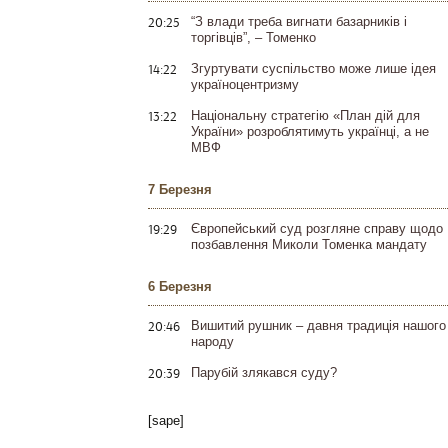
20:25
“З влади треба вигнати базарників і
торгівців”, – Томенко
14:22
Згуртувати суспільство може лише ідея
україноцентризму
13:22
Національну стратегію «План дій для
України» розроблятимуть українці, а не
МВФ
7 Березня
19:29
Європейський суд розгляне справу щодо
позбавлення Миколи Томенка мандату
6 Березня
20:46
Вишитий рушник – давня традиція нашого
народу
20:39
Парубій злякався суду?
[sape]